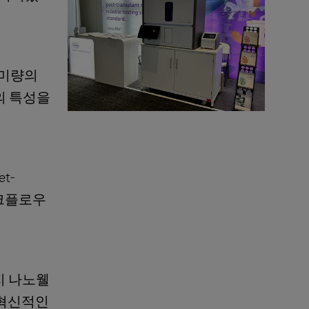
는 미량의
염의 특성을
t-
워크플로우
가지 나노웰
는 혁신적인