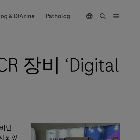
위치 선택 기능
검색
log & DIAzine
Patholog
|
메
뉴
비 ‘Digital
장비인
 출시되었