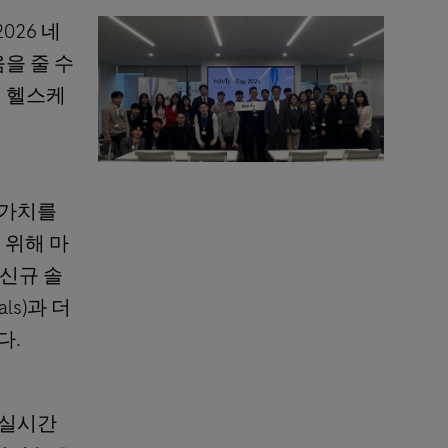
26 네
움을 줄 수
지털 헬스케
 가치를
 위해 마
 신규 솔
ls)과 더
다.
와 실시간