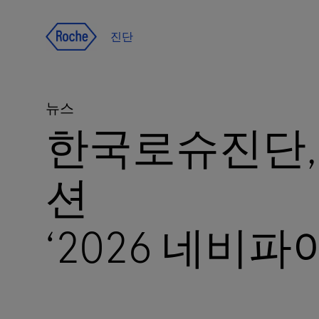
Jump To Content
진단
뉴스
한국로슈진단,
션
‘2026 네비파