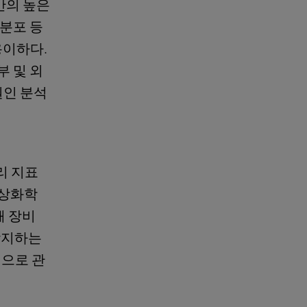
반의 높은
 분포 등
용이하다.
부 및 외
원인 분석
리 지표
임상화학
해 장비
감지하는
적으로 관