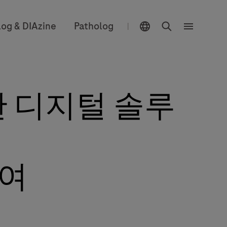
위치 선택 기능
검색
log & DIAzine
Patholog
|
메
뉴
한 디지털 솔루
보여