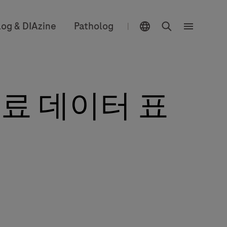
위치 선택 기능
검색
log & DIAzine
Patholog
|
메
뉴
료 데이터 표