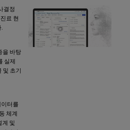
의사결정
 진료 현
.
증을 바탕
)를 실제
 및 초기
데이터를
동 체계
설계 및