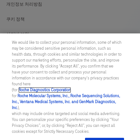
개인정보 처리방침
정
성
쿠키 정책
및
정
사이버 보안
량
We would like to collect your personal information, some of which
측
may be considered sensitive personal information, such as
쿠키 기본설정
health data, through cookies and similar technologies in order to
정
support our marketing efforts, personalize the site, and improve
제품 안전성 정보
과
its performance. By clicking “Accept All”, you confirm that we
have your consent to collect and process your personal
SNP
information in accordance with our company's privacy practices
SOUTH KOREA
/
영어
분
found here
(for
Roche Diagnostics Corporation
.
석
for
Roche Molecular Systems, Inc., Roche Sequencing Solutions,
© 2026 F. Hoffmann-La Roche Ltd
에
Inc., Ventana Medical Systems, Inc. and GenMark Diagnostics,
마지막 업데이트: 06.08.2026
Inc.
),
대
which may include online targeted and social media advertising.
해
You can personalize your specific preferences by clicking “Your
이 웹사이트에는 광범위한 청중을 대상으로 하는 제품에 대한 정보
Privacy Choices”, or, by clicking “Reject All”, you can reject all
가 포함되어 있으며 제품 세부정보 또는 귀하의 국가에서 액세스할
빠
cookies except for Strictly Necessary Cookies.
수 없거나 유효하지 않은 정보가 포함될 수 있습니다. 당사는 귀하의
르
출신 국가에서 법적 절차, 규정, 등록 또는 사용을 준수하지 않을 수