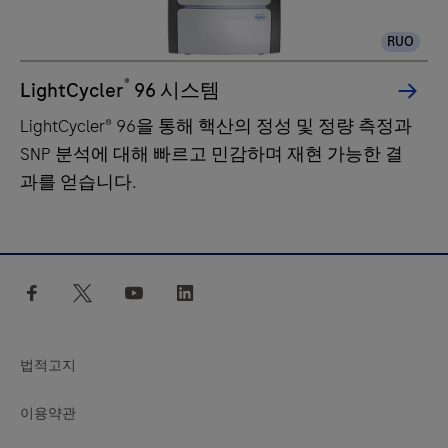
RUO
®
LightCycler
96 시스템
LightCycler® 96을 통해 핵산의 정성 및 정량 측정과
SNP 분석에 대해 빠르고 민감하며 재현 가능한 결
과를 얻습니다.
LightCycler®
96
facebook
twitter
youtube
linkedin
을
통
해
법적고지
핵
산
이용약관
의