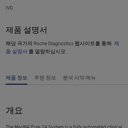
IVD
제품 설명서
해당 국가의 Roche Diagnostics 웹사이트를 통해
제
품 설명서
를 열람하십시오.
Use
제품 정보
주문 정보
분석 시약 메뉴
left
and
right
개요
arrow
keys
to
The MagNA Pure 24 System is a fully automated clinical