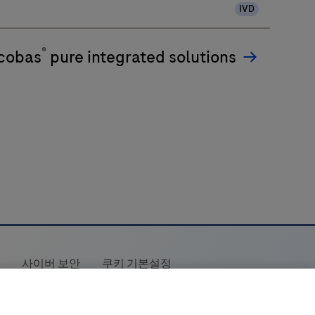
IVD
®
cobas
pure integrated solutions
책
사이버 보안
쿠키 기본설정