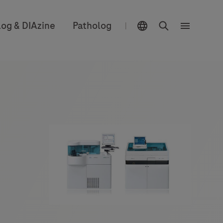
위치 선택 기능
검색
log & DIAzine
Patholog
|
메
뉴