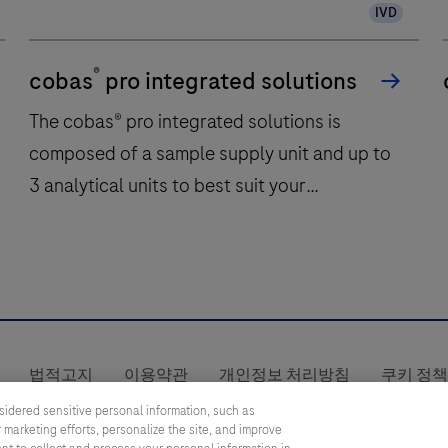
IVD
®
cobas
pro integrated solutions
The cobas® pro integrated solutions is
composed of a sample supply unit and up to
3 analytical units to best suit your
needsSample supply unitThe sample supply
unit controls and optimizes the rack
movements throughout the whole instrument.
The
It allows continuous loading and unloading of
cobas®
up to 300 samples and features a barcode
pro
reader and a dedicated port for STAT
법적고지
이용약관
개인정보 처리방침
쿠키 정
integrated
제품 안전성 정보
SOUTH KOREA
/
영어
samples.ISE analytical unitThe ISE analytical
solutions
sidered sensitive personal information, such as
 marketing efforts, personalize the site, and improve
is
unit measures the concentration of sodium