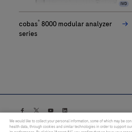
IVD
®
cobas
8000 modular analyzer
series
facebook
twitter
youtube
linkedin
We would like to collect your personal information, some of which may be con
health data, through cookies and similar technologies in order to support our