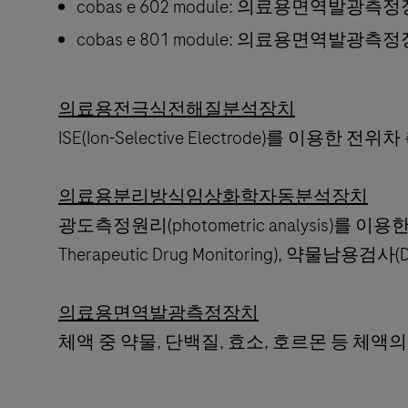
cobas e 602 module: 의료용면역발광측
cobas e 801 module: 의료용면역발광측
의료용전극식전해질분석장치
ISE(Ion-Selective Electrode)를 
의료용분리방식임상화학자동분석장치
광도측정원리(photometric analysis)를 이용한 
Therapeutic Drug Monitoring), 약물남용검사(
의료용면역발광측정장치
체액 중 약물, 단백질, 효소, 호르몬 등 체