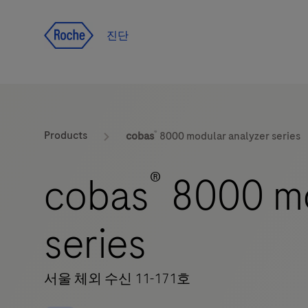
Jump To Content
진단
®
Products
cobas
8000 modular analyzer series
®
cobas
8000 mo
series
서울 체외 수신 11-171호