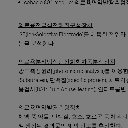
cobas e 801 module: 의료용면역발광측정
의료용전극식전해질분석장치
ISE(Ion-Selective Electrode)를 이용
분을 분석한다.
의료용분리방식임상화학자동분석장치
광도측정원리(photometric analysis)를 이
(Substrates), 단백질(specific protein), 치료
용검사(DAT: Drug Abuse Testing), 안티트롬빈
의료용면역발광측정장치
체액 중 약물, 단백질, 효소, 호르몬 등 체
켜 생성된 결과물의 빛의 강도를 측정한다.