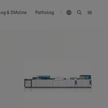
위치 선택 기능
검색
log & DIAzine
Patholog
|
메
뉴