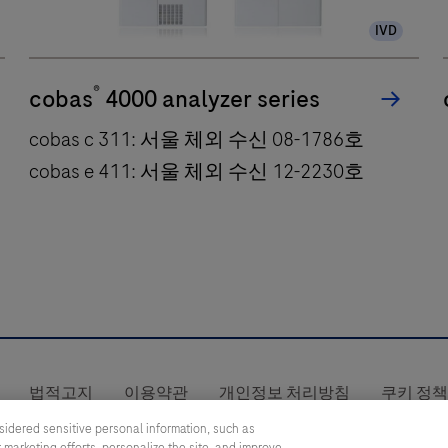
IVD
®
cobas
4000 analyzer series
cobas c 311: 서울 체외 수신 08-1786호
cobas e 411: 서울 체외 수신 12-2230호
cobas
c
311:
법적고지
이용약관
개인정보 처리방침
쿠키 정
서
제품 안전성 정보
SOUTH KOREA
/
영어
울
sidered sensitive personal information, such as