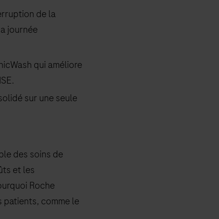
rruption de la
.a journée
onicWash qui améliore
ISE.
solidé sur une seule
ble des soins de
ts et les
pourquoi Roche
s patients, comme le