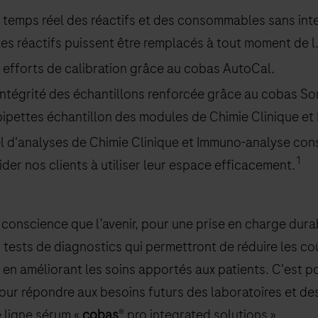
temps réel des réactifs et des consommables sans inte
les réactifs puissent être remplacés à tout moment de l
 efforts de calibration grâce au cobas AutoCal.
’intégrité des échantillons renforcée grâce au cobas S
ipettes échantillon des modules de Chimie Clinique et 
l d'analyses de Chimie Clinique et Immuno-analyse con
1
der nos clients à utiliser leur espace efficacement.
conscience que l’avenir, pour une prise en charge dura
 tests de diagnostics qui permettront de réduire les coû
t en améliorant les soins apportés aux patients. C'est 
our répondre aux besoins futurs des laboratoires et de
 ligne sérum «
cobas
® pro integrated solutions ».