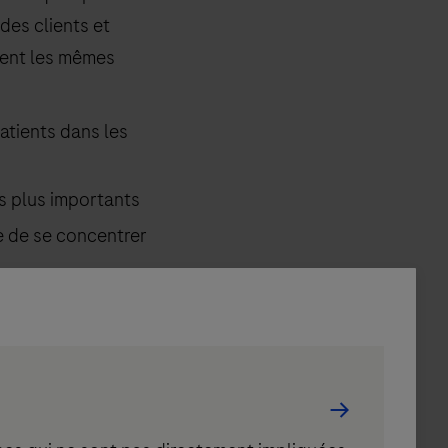
des clients et
agent les mêmes
atients dans les
s plus importants
e de se concentrer
s est constante
 intégrées
cobas
®