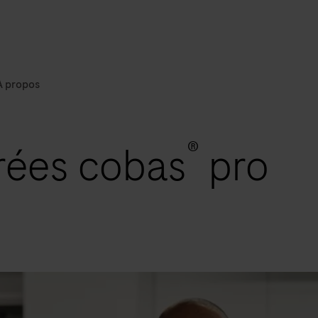
À propos
®
grées cobas
pro