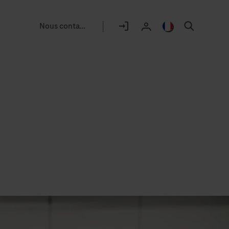
|
Nous contacter
Sélecteur
d'emplacement
Se
France
Chercher
User
déconnecter
/
profile
Français