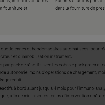
iens, infirmiers et autres
Patients et autres person
a fourniture et
dans la fourniture de pres
défis, les solutions intégrées
cobas
® pro offrent une s
r l'expérience des professionnels au quotidien, les aide
tes et consacrer moins de temps aux tâches manuelles.
quotidiennes et hebdomadaires automatisées, pour réd
rateur et d’immobilisation instrument.
s par pack de réactifs avec les cobas c pack green et 
ande autonomie, moins d'opérations de chargement, m
kage réduit.
réactifs à bord allant jusqu'à 4 mois pour l'immuno-anal
nique, afin de minimiser les temps d’intervention opérate