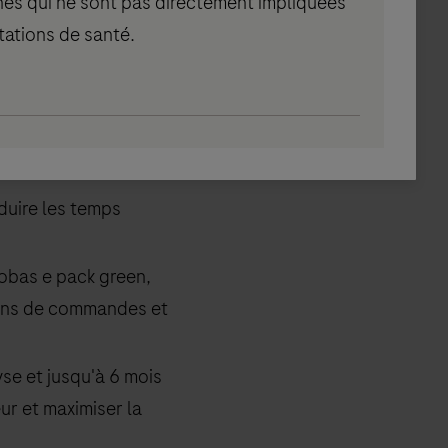
nes qui ne sont pas directement impliquées
tations de santé.
érie d’innovations
r à se concentrer sur
uire les temps
cobas e pack green,
oins de commandes et
yse et jusqu'à 6 mois
ur et maximiser la