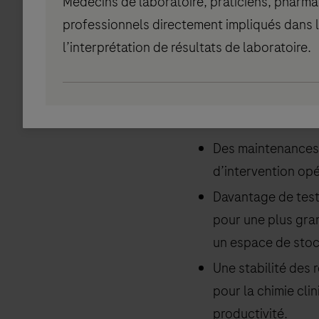
Médecins de laboratoire, praticiens, pharmac
professionnels directement impliqués dans l
Pour répondre à ces 
l’interprétation de résultats de laboratoire.
destinées à optimise
les tâches importan
Des maintenances 
d’intervention opé
Davantage de test
pour une plus gr
un espace de stoc
Une stabilité des 
pour la chimie cli
productivité.