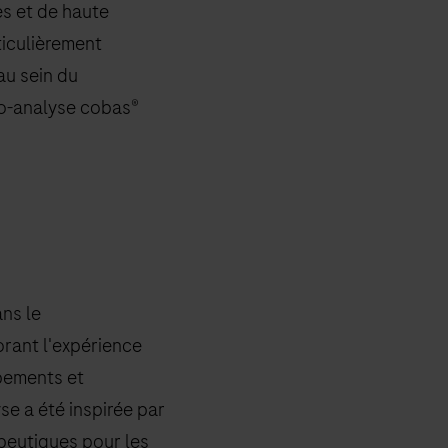
es et de haute
ticulièrement
au sein du
no-analyse cobas®
ns le
orant l'expérience
ipements et
e a été inspirée par
rapeutiques pour les