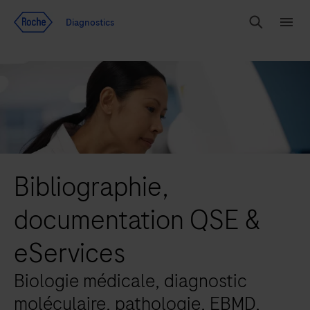
Voir le contenu
Diagnostics
Chercher
Menu
Bibliographie,
documentation QSE &
eServices
Biologie médicale, diagnostic
moléculaire, pathologie, EBMD,