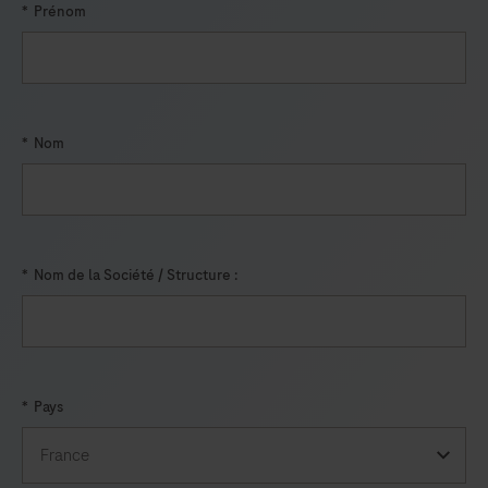
*
Prénom
la
fonctionnalité
d’aliquotage.
*
Nom
*
Nom de la Société / Structure :
*
Pays