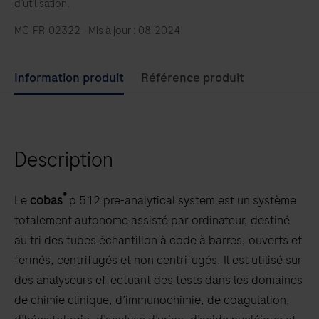
d’utilisation.
sont
MC-FR-02322 - Mis à jour : 08-2024
des
systèmes
permettant
Use
Information produit
Référence produit
d’automatiser
left
l’ensemble
and
du
right
workflow
Description
arrow
des
keys
tubes,
to
®
Le
cobas
p 512 pre-analytical system est un système
de
scroll
totalement autonome assisté par ordinateur, destiné
leur
between
au tri des tubes échantillon à code à barres, ouverts et
arrivée
the
fermés, centrifugés et non centrifugés. Il est utilisé sur
dans
tabs
des analyseurs effectuant des tests dans les domaines
le
de chimie clinique, d’immunochimie, de coagulation,
laboratoire