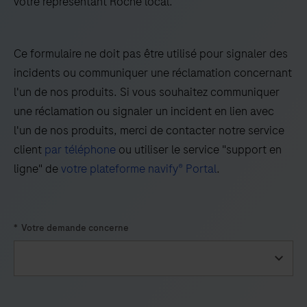
votre représentant Roche local.
et
innovante
Ce formulaire ne doit pas être utilisé pour signaler des
pour
incidents ou communiquer une réclamation concernant
les
l'un de nos produits. Si vous souhaitez communiquer
laboratoires
une réclamation ou signaler un incident en lien avec
ayant
l'un de nos produits, merci de contacter notre service
une
client
par téléphone
ou utiliser le service "support en
production
ligne" de
votre plateforme navify® Portal
.
élevée.
Le
cobas p 612
*
Votre demande concerne
diffère
du
système
cobas p 512
par