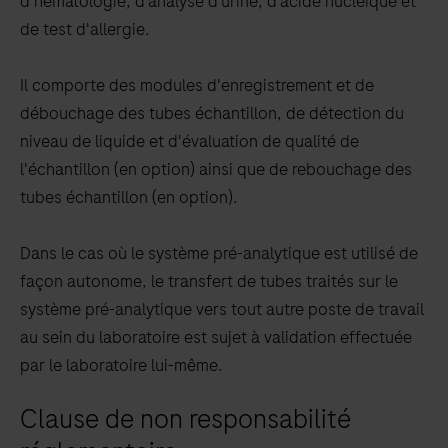
d’hématologie, d’analyse d’urine, d’acide nucléique et
jusqu’à
de test d'allergie.
leur
élimination.
Il comporte des modules d'enregistrement et de
débouchage des tubes échantillon, de détection du
niveau de liquide et d'évaluation de qualité de
l'échantillon (en option) ainsi que de rebouchage des
tubes échantillon (en option).
Dans le cas où le système pré-analytique est utilisé de
façon autonome, le transfert de tubes traités sur le
système pré-analytique vers tout autre poste de travail
au sein du laboratoire est sujet à validation effectuée
par le laboratoire lui-même.
Clause de non responsabilité