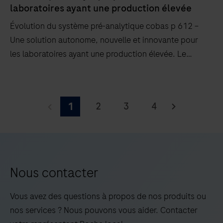
laboratoires ayant une production élevée
Évolution du système pré-analytique cobas p 612 –
Une solution autonome, nouvelle et innovante pour
les laboratoires ayant une production élevée. Le
cobas p 612 diffère du système cobas p 512 par la
fonctionnalité d’aliquotage.
Évolution
du
2
3
4
1
système
pré-
analytique
cobas p 612
–
Nous contacter
Une
solution
Vous avez des questions à propos de nos produits ou
autonome,
nos services ? Nous pouvons vous aider. Contacter
nouvelle