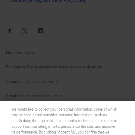
facebook
twitter
linkedin
Mentions légales
Politique de Roche en matière de respect de la vie privée
Conditions générales de vente
Conditions générales d'utilisation
We would like to collect your personal information, some of which
Préférences en matière de cookies
may be considered sensitive personal information, such as
health data, through cookies and similar technologies in order to
Nous contacter
support our marketing efforts, personalize the site, and improve
its performance. By clicking “Accept All”, you confirm that we