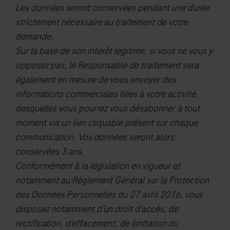
Les données seront conservées pendant une durée
infection
strictement nécessaire au traitement de votre
consistent
demande.
with
Sur la base de son intérêt légitime, si vous ne vous y
COVID‑19
opposez pas, le Responsable de traitement sera
by
également en mesure de vous envoyer des
their
informations commerciales liées à votre activité,
healthcare
desquelles vous pourrez vous désabonner à tout
provider.
moment via un lien cliquable présent sur chaque
cobas®
communication. Vos données seront alors
SARS-
conservées 3 ans.
CoV-
Conformément à la législation en vigueur et
2
notamment au Règlement Général sur la Protection
&
des Données Personnelles du 27 avril 2016, vous
Influenza
disposez notamment d’un droit d’accès, de
A/B
rectification, d’effacement, de limitation du
is