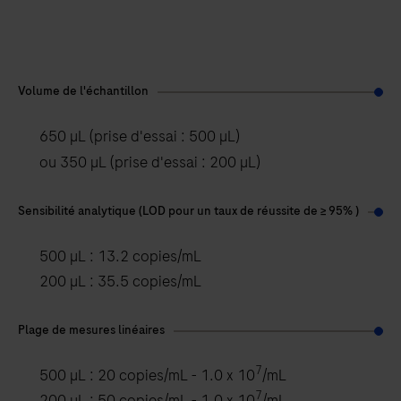
Volume de l'échantillon
650 µL (prise d'essai : 500 µL)
ou 350 µL (prise d'essai : 200 µL)
Sensibilité analytique (LOD pour un taux de réussite de ≥ 95% )
500 µL : 13.2 copies/mL
200 µL : 35.5 copies/mL
Plage de mesures linéaires
7
500 µL : 20 copies/mL - 1.0 x 10
/mL
7
200 µL : 50 copies/mL - 1.0 x 10
/mL