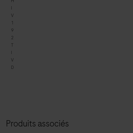
H
I
V
1
9
2
T
I
V
D
Produits associés