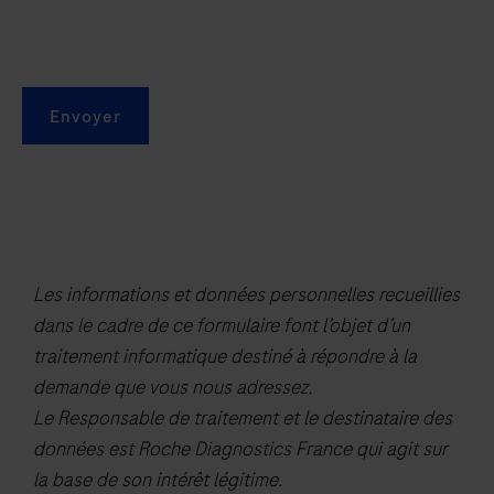
in
a
healthcare
Envoyer
setting
with
instruction
by
a
healthcare
Les informations et données personnelles recueillies
provider)
dans le cadre de ce formulaire font l’objet d’un
from
traitement informatique destiné à répondre à la
individuals
demande que vous nous adressez.
suspected
Le Responsable de traitement et le destinataire des
of
données est Roche Diagnostics France qui agit sur
respiratory
la base de son intérêt légitime.
viral