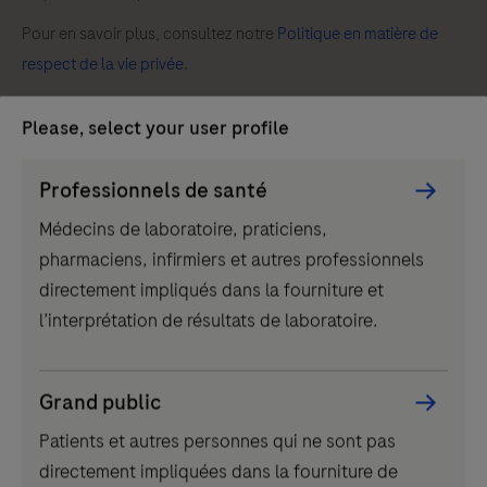
Pour en savoir plus, consultez notre
Politique en matière de
respect de la vie privée
.
Si vous ne souhaitez plus recevoir nos communications
Please, select your user profile
marketing, merci de cliquer sur "
désinscription
".
Persona
Professionnels de santé
Picker
Médecins de laboratoire, praticiens,
component
Références
pharmaciens, infirmiers et autres professionnels
directement impliqués dans la fourniture et
Sire JM, et al. Comparative RNA quantification of HIV-1
l’interprétation de résultats de laboratoire.
Group M and non-M with the Roche Cobas
AmpliPrep/Cobas TaqMan HIV-1 v2.0 and Abbott Real-
Grand public
Time HIV-1 PCR assays. J Acquir Immune Defic Syndr.
Patients et autres personnes qui ne sont pas
2011;56: 239-
directement impliquées dans la fourniture de