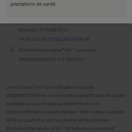
243. DOI:
10.1097/QAI.0b013e3182099891
prestations de santé.
Damond F, et al. Evaluation of an upgraded version of
the HIV-1 test for HIV-1 viral load quantification. J Clin
Microbiol. 2010;48:1413-
1416. DOI:
10.1128/JCM.01409-09
Fiche technique cobas® HIV-1 sur cobas
5800/6800/8800 v 5.0, 05/2025
Le test cobas® HIV-1 pour utilisation sur cobas
5800/6800/8800 est un test in vitro d'amplification des acides
nucléiques pour le dosage quantitatif du virus de
l'immunodéficience humaine de type 1 (VIH-1) dans du plasma
EDTA ou à partir d'un spot de plasma séché provenant
d'individus infectés par le VIH-1 et prélevé sur une cobas®