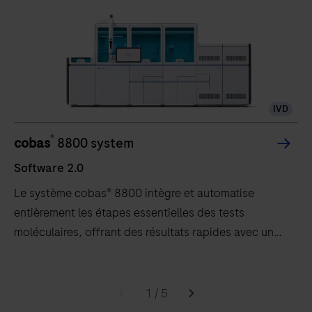
IVD
®
cobas
8800 system
Software 2.0
Le système cobas® 8800 intègre et automatise
entièrement les étapes essentielles des tests
moléculaires, offrant des résultats rapides avec un
débit élevé et de longs délais sans intervention.
Software
Le
2.0
système
1
/
5
cobas®