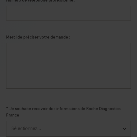
Numéro de téléphone professionnel
in
healthcare
provider-
collected
Merci de préciser votre demande :
nasal
and
nasopharyngeal
swab
specimens,
and
self-
collected
*
Je souhaite recevoir des informations de Roche Diagnostics
nasal
France
swab
specimens
(collected