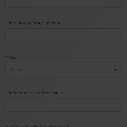
qualitative
detection
and
*
Nom de la Société / Structure :
differentiation
of
SARS-
CoV-
*
Pays
2,
influenza
A
virus,
*
Adresse e-mail professionnelle
and/or
influenza
B
virus
RNA