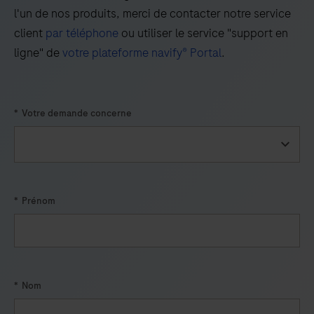
l'un de nos produits, merci de contacter notre service
2
client
par téléphone
ou utiliser le service "support en
&
ligne" de
votre plateforme navify® Portal
.
Influenza
A/B)
is
*
Votre demande concerne
an
automated
multiplex
real-
time
*
Prénom
RT-
PCR
assay
intended
*
Nom
for
simultaneous