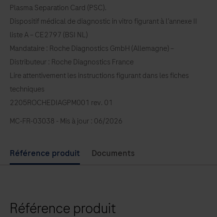
Plasma Separation Card (PSC).
Dispositif médical de diagnostic in vitro figurant à l’annexe II
liste A – CE2797 (BSI NL)
Mandataire : Roche Diagnostics GmbH (Allemagne) –
Distributeur : Roche Diagnostics France
Lire attentivement les instructions figurant dans les fiches
techniques
2205ROCHEDIAGPM001 rev. 01
MC-FR-03038 - Mis à jour : 06/2026
Use
Référence produit
Documents
left
and
right
Référence produit
arrow