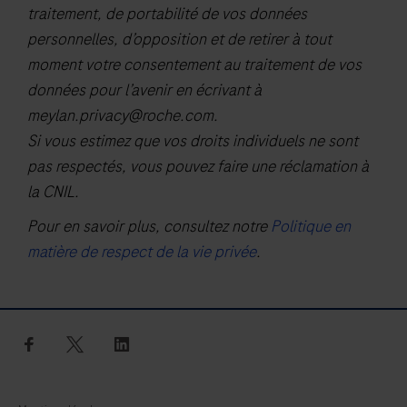
traitement, de portabilité de vos données
intended
personnelles, d’opposition et de retirer à tout
for
moment votre consentement au traitement de vos
use
données pour l’avenir en écrivant à
as
meylan.privacy@roche.com
.
an
Si vous estimez que vos droits individuels ne sont
aid
pas respectés, vous pouvez faire une réclamation à
in
la CNIL.
the
Pour en savoir plus, consultez notre
Politique en
differential
matière de respect de la vie privée
.
diagnosis
of
SARS-
CoV-
facebook
twitter
linkedin
2,
influenza
A,