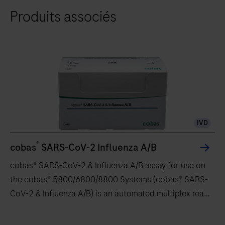
Produits associés
8800
intègre
et
automatise
entièrement
les
étapes
essentielles
IVD
des
tests
®
cobas
SARS-CoV-2 Influenza A/B
moléculaires,
cobas® SARS-CoV-2 & Influenza A/B assay for use on
offrant
the cobas® 5800/6800/8800 Systems (cobas® SARS-
des
CoV-2 & Influenza A/B) is an automated multiplex real-
résultats
time RT-PCR assay intended for simultaneous
rapides
qualitative detection and differentiation of SARS-
cobas®
avec