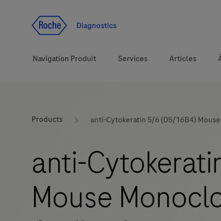
Voir le contenu
Diagnostics
Navigation Produit
Services
Articles
Solutions
Products
anti-Cytokeratin 5/6 (D5/16B4) Mous
Sujets de santé
anti-Cytokerati
Marques
Mouse Monoclo