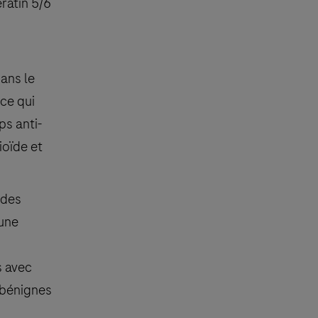
ratin 5/6
dans le
ce qui
ps anti-
ioïde et
 des
 une
s avec
s bénignes