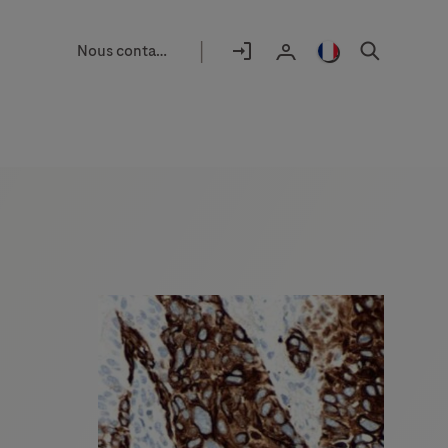
|
Nous contacter
Sélecteur
d'emplacement
Se
France
Chercher
User
déconnecter
/
profile
Français