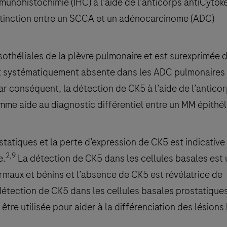
unohistochimie (IHC) à l’aide de l’anticorps antiCytoke
distinction entre un SCCA et un adénocarcinome (ADC)
othéliales de la plèvre pulmonaire et est surexprimée 
 systématiquement absente dans les ADC pulmonaires 
r conséquent, la détection de CK5 à l’aide de l’anticor
mme aide au diagnostic différentiel entre un MM épithél
tatiques et la perte d’expression de CK5 est indicative
2,9
e.
La détection de CK5 dans les cellules basales est
maux et bénins et l’absence de CK5 est révélatrice de
 détection de CK5 dans les cellules basales prostatique
être utilisée pour aider à la différenciation des lésion