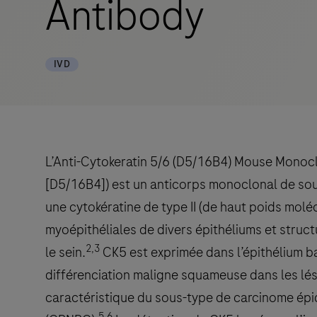
Antibody
IVD
L’Anti-Cytokeratin 5/6 (D5/16B4) Mouse Monocl
[D5/16B4]) est un anticorps monoclonal de souri
une cytokératine de type II (de haut poids molé
myoépithéliales de divers épithéliums et struc
2,3
le sein.
CK5 est exprimée dans l’épithélium b
différenciation maligne squameuse dans les lé
caractéristique du sous-type de carcinome ép
5,6