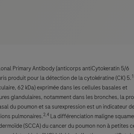
onal Primary Antibody (anticorps antiCytokeratin 5/6
1
s produit pour la détection de la cytokératine (CK) 5.
culaire, 62 kDa) exprimée dans les cellules basales et
tures glandulaires, notamment dans les bronches, la pro
asal du poumon et sa surexpression est un indicateur d
2,4
sions pulmonaires.
La différenciation maligne squame
idermoïde (SCCA) du cancer du poumon non à petites ce