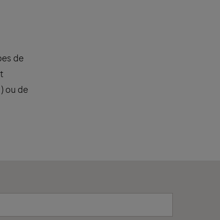
upes de
t
) ou de