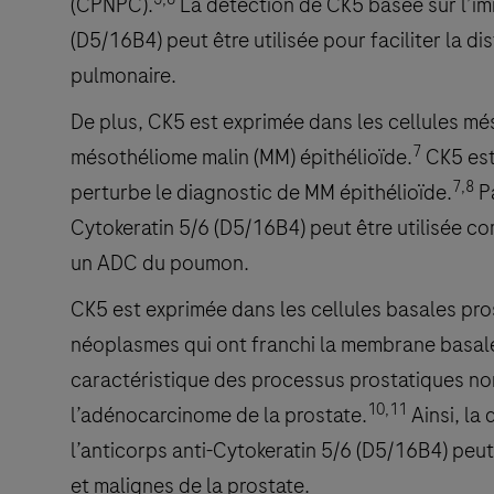
(CPNPC).
La détection de CK5 basée sur l’imm
(D5/16B4) peut être utilisée pour faciliter la 
pulmonaire.
De plus, CK5 est exprimée dans les cellules més
7
mésothéliome malin (MM) épithélioïde.
CK5 est
7,8
perturbe le diagnostic de MM épithélioïde.
Pa
Cytokeratin 5/6 (D5/16B4) peut être utilisée co
un ADC du poumon.
CK5 est exprimée dans les cellules basales pros
néoplasmes qui ont franchi la membrane basal
caractéristique des processus prostatiques nor
10,11
l’adénocarcinome de la prostate.
Ainsi, la
l’anticorps anti-Cytokeratin 5/6 (D5/16B4) peut 
et malignes de la prostate.