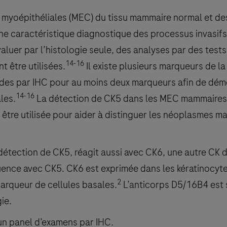
es myoépithéliales (MEC) du tissu mammaire normal et de
e caractéristique diagnostique des processus invasifs
valuer par l’histologie seule, des analyses par des test
14-16
t être utilisées.
Il existe plusieurs marqueurs de l
tudes par IHC pour au moins deux marqueurs afin de dém
14-16
les.
La détection de CK5 dans les MEC mammaires
t être utilisée pour aider à distinguer les néoplasmes 
étection de CK5, réagit aussi avec CK6, une autre CK de
ence avec CK5. CK6 est exprimée dans les kératinocyt
2
marqueur de cellules basales.
L’anticorps D5/16B4 est
ie.
’un panel d’examens par IHC.