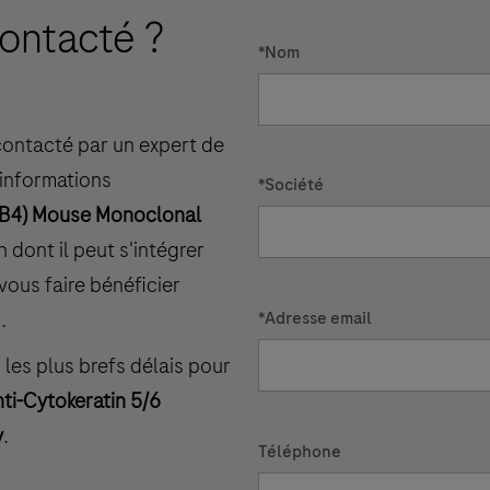
ontacté ?
*
Nom
econtacté par un expert de
 informations
*
Société
16B4) Mouse Monoclonal
 dont il peut s'intégrer
vous faire bénéficier
.
*
Adresse email
es plus brefs délais pour
nti-Cytokeratin 5/6
y
.
Téléphone