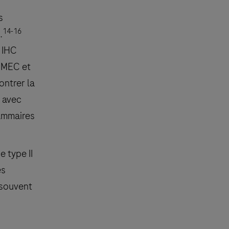
s
14-16
.
s IHC
a MEC et
ontrer la
 avec
mammaires
 type II
es
 souvent