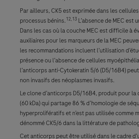
Par ailleurs, CK5 est exprimée dans les cellul
12,13
processus bénins.
L’absence de MEC est un
Dans les cas où la couche MEC est difficile à é
auxiliaires pour les marqueurs de la MEC peuven
les recommandations incluent l’utilisation d’é
présence ou l’absence de cellules myoépithélia
l’anticorps anti-Cytokeratin 5/6 (D5/16B4) peu
non invasifs des néoplasmes invasifs.
Le clone d’anticorps D5/16B4, produit pour la d
(60 kDa) qui partage 86 % d’homologie de séqu
hyperprolifératifs et n’est pas utilisée comme 
dénommé CK5/6 dans la littérature de patholog
Cet anticorps peut être utilisé dans le cadre d