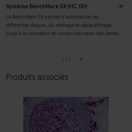
Système BenchMark GX IHC ISH
Le BenchMark GX permet d'automatiser les
différentes étapes, du séchage et déparaffinage
jusqu'à la coloration et contre-coloration des lames,
et d’exécuter différents types de tests côte à côte.
Le
BenchMark
1
/
3
GX
Produits associés
permet
d'automatiser
les
différentes
étapes,
du
séchage