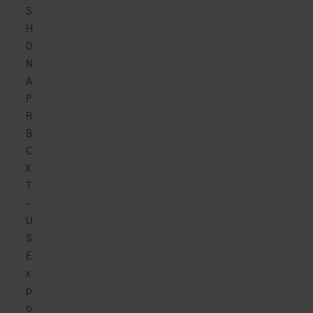
S
H
D
N
A
P
R
B
C
K
T
-
U
S
E
x
p
o