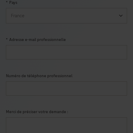
*
Pays
chromogenic
in
situ
hybridization
*
Adresse e-mail professionnelle
(ISH)
and
visualized
using
light
Numéro de téléphone professionnel
microscopy.
VENTANA
Kappa
and
Merci de préciser votre demande :
Lambda
Dual
ISH