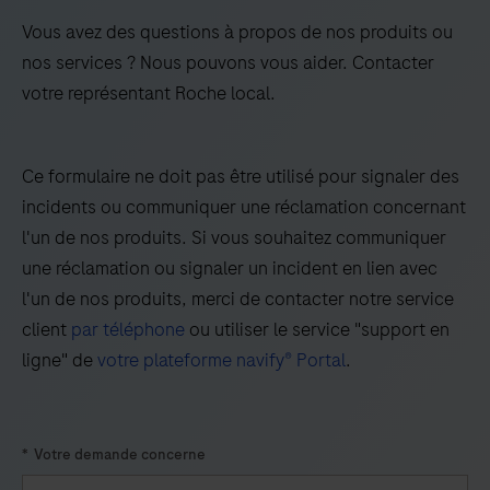
côte
clinical information, and proper controls.This product
Cocktail
Vous avez des questions à propos de nos produits ou
à
is intended for in vitro diagnostic (IVD) use.
is
nos services ? Nous pouvons vous aider. Contacter
côte.
intended
votre représentant Roche local.
for
the
Ce formulaire ne doit pas être utilisé pour signaler des
qualitative
incidents ou communiquer une réclamation concernant
detection
l'un de nos produits. Si vous souhaitez communiquer
of
une réclamation ou signaler un incident en lien avec
Kappa
l'un de nos produits, merci de contacter notre service
mRNA
client
par téléphone
ou utiliser le service "support en
and
ligne" de
votre plateforme navify® Portal
.
Lambda
mRNA
in
*
Votre demande concerne
formalin-
fixed,