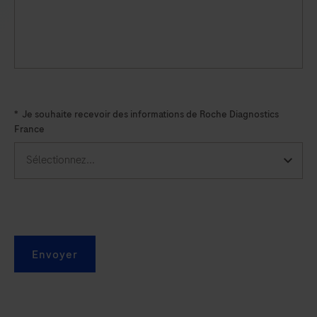
mRNA
Probe
Cocktail
is
intended
*
Je souhaite recevoir des informations de Roche Diagnostics
as
France
an
aid
in
the
identification
of
Envoyer
B-
cell
lymphomas
and