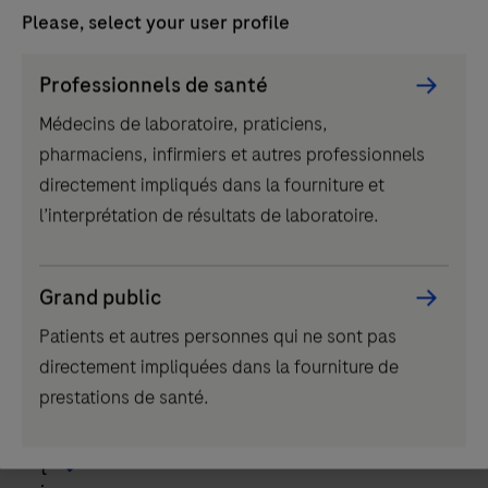
Please, select your user profile
Persona
Professionnels de santé
Picker
Médecins de laboratoire, praticiens,
Référence produit
component
pharmaciens, infirmiers et autres professionnels
directement impliqués dans la fourniture et
A
N
l’interprétation de résultats de laboratoire.
f
u
f
m
i
é
Grand public
c
r
h
o
Patients et autres personnes qui ne sont pas
e
d
r
e
directement impliquées dans la fourniture de
t
l
prestations de santé.
o
’
u
a
t
r
t