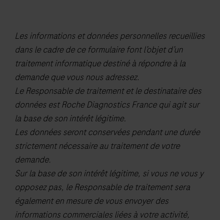
plasma
cell
Les informations et données personnelles recueillies
neoplasms.Results
dans le cadre de ce formulaire font l’objet d’un
of
traitement informatique destiné à répondre à la
the
demande que vous nous adressez.
assay
Le Responsable de traitement et le destinataire des
should
données est Roche Diagnostics France qui agit sur
be
la base de son intérêt légitime.
interpreted
Les données seront conservées pendant une durée
by
strictement nécessaire au traitement de votre
a
demande.
qualified
Sur la base de son intérêt légitime, si vous ne vous y
pathologist
opposez pas, le Responsable de traitement sera
in
également en mesure de vous envoyer des
conjunction
informations commerciales liées à votre activité,
with