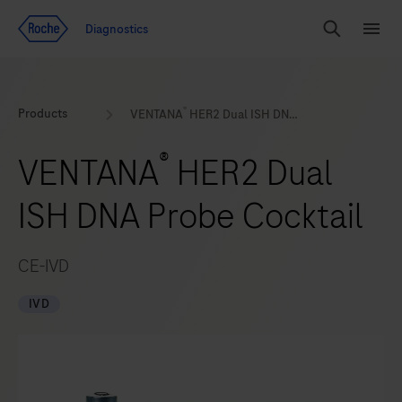
Voir le contenu
Diagnostics
Chercher
Menu
®
Products
VENTANA
HER2 Dual ISH DNA Probe Cocktail
®
VENTANA
HER2 Dual
ISH DNA Probe Cocktail
CE-IVD
IVD