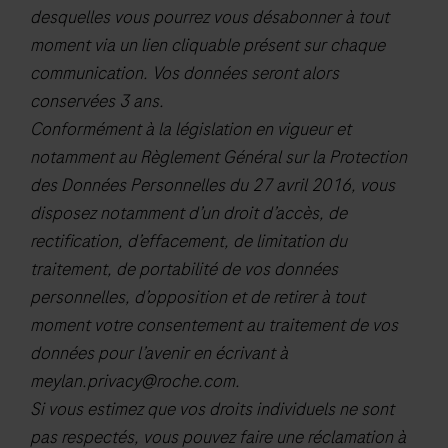
desquelles vous pourrez vous désabonner à tout
histological
moment via un lien cliquable présent sur chaque
examination,
communication. Vos données seront alors
relevant
conservées 3 ans.
clinical
Conformément à la législation en vigueur et
information,
notamment au Règlement Général sur la Protection
and
des Données Personnelles du 27 avril 2016, vous
proper
disposez notamment d’un droit d’accès, de
controls.This
rectification, d’effacement, de limitation du
product
traitement, de portabilité de vos données
is
personnelles, d’opposition et de retirer à tout
intended
moment votre consentement au traitement de vos
for
données pour l’avenir en écrivant à
in
meylan.privacy@roche.com
.
vitro
Si vous estimez que vos droits individuels ne sont
diagnostic
pas respectés, vous pouvez faire une réclamation à
(IVD)