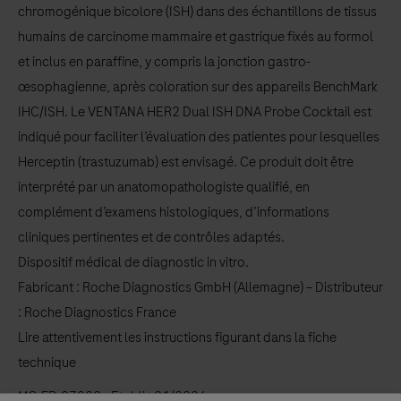
chromogénique bicolore (ISH) dans des échantillons de tissus
humains de carcinome mammaire et gastrique fixés au formol
et inclus en paraffine, y compris la jonction gastro-
œsophagienne, après coloration sur des appareils BenchMark
IHC/ISH. Le VENTANA HER2 Dual ISH DNA Probe Cocktail est
indiqué pour faciliter l’évaluation des patientes pour lesquelles
Herceptin (trastuzumab) est envisagé. Ce produit doit être
interprété par un anatomopathologiste qualifié, en
complément d’examens histologiques, d’informations
cliniques pertinentes et de contrôles adaptés.
Dispositif médical de diagnostic in vitro.
Fabricant : Roche Diagnostics GmbH (Allemagne) – Distributeur
: Roche Diagnostics France
Lire attentivement les instructions figurant dans la fiche
technique
MC-FR-03289 - Etabli : 01/2026