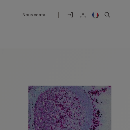
|
Nous contacter
Sélecteur
d'emplacement
Se
France
Chercher
User
déconnecter
/
profile
Français