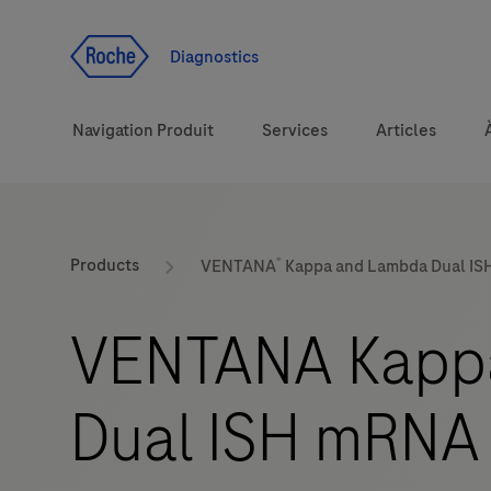
Voir le contenu
Diagnostics
Navigation Produit
Services
Articles
Solutions
®
Products
VENTANA
Kappa and Lambda Dual IS
Sujets de santé
VENTANA Kapp
Marques
Dual ISH mRNA 