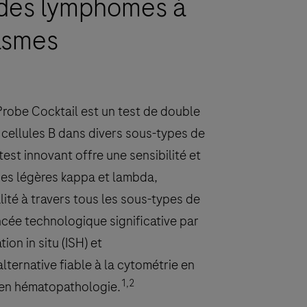
 des lymphomes à
lasmes
be Cocktail est un test de double
 cellules B dans divers sous-types de
st innovant offre une sensibilité et
nes légères kappa et lambda,
lité à travers tous les sous-types de
cée technologique significative par
on in situ (ISH) et
lternative fiable à la cytométrie en
1,2
e en hématopathologie.