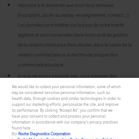
répondre à la demande que vous nous adressez
(inscription, accès au replay, renseignement, contact...).
Les données sont traitées sur la base de notre intérêt
légitime et sont conservées dans notre outil de gestion
de la relation client pour être utilisées dans le cadre de la
relation commerciale ou à des fins de prospection
commerciale physique.
si vous ne vous y opposez pas, vous adresser des
communications marketing ciblées, en lien avec votre
We would like to collect your personal information, some of which
may be considered sensitive personal information, such as
profession, et ce, sur la base de notre intérêt légitime.
health data, through cookies and similar technologies in order to
support our marketing efforts, personalize the site, and improve
Vous pouvez vous opposer à ce traitement à tout
its performance. By clicking “Accept All”, you confirm that we
moment, en cliquant sur le lien de désinscription présent
have your consent to collect and process your personal
information in accordance with our company's privacy practices
dans les e-mails qui vous sont adressés.
found here
(for
Roche Diagnostics Corporation
.