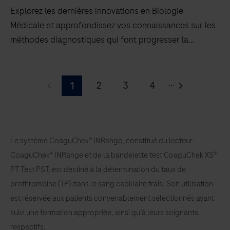
Explorez les dernières innovations en Biologie
Médicale et approfondissez vos connaissances sur les
méthodes diagnostiques qui font progresser la
médecine personalisée et améliorent les soins de
santé
Explorez
...
les
2
3
4
1
dernières
innovations
en
Le système CoaguChek® INRange, constitué du lecteur
Biologie
CoaguChek® INRange et de la bandelette test CoaguChek XS®
Médicale
PT Test PST, est destiné à la détermination du taux de
et
prothrombine (TP) dans le sang capillaire frais. Son utilisation
approfondissez
est réservée aux patients convenablement sélectionnés ayant
vos
suivi une formation appropriée, ainsi qu’à leurs soignants
connaissances
respectifs.
sur