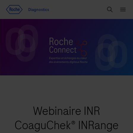
Voir le contenu
Diagnostics
Chercher
Menu
Webinaire INR
CoaguChek® INRange