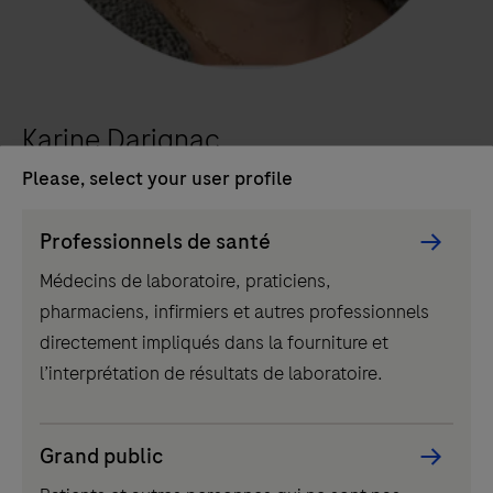
Karine Darignac
Please, select your user profile
Chef de produit Biologie Délocalisée chez
Roche Diagnostics France
Persona
Professionnels de santé
Picker
Médecins de laboratoire, praticiens,
component
pharmaciens, infirmiers et autres professionnels
directement impliqués dans la fourniture et
l’interprétation de résultats de laboratoire.
Grand public