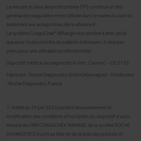
La mesure du taux de prothrombine (TP) constitue un test
les
général de coagulation et est utilisée dans le cadre du suivi du
méthodes
traitement aux antagonistes de la vitamine K.
diagnostiques
Le système CoaguChek® INRange n’est destiné à être utilisé
qui
que pour l’autocontrôle de patients individuels. Il n’est pas
font
prévu pour une utilisation professionnelle.
progresser
la
Dispositif médical de diagnostic in vitro. Classe C – CE 0123.
médecine
Fabricant : Roche Diagnostics GmbH (Allemagne) – Distributeur
personalisée
: Roche Diagnostics France
et
améliorent
les
1. Arrêté du 29 juin 2023 portant renouvellement et
soins
modification des conditions d'inscription du dispositif d'auto-
de
mesure de l'INR COAGUCHEK INRANGE de la société ROCHE
santé
DIAGNOSTICS inscrit au titre Ier de la liste des produits et