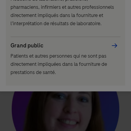
component
groupes de travail internationaux dans le
pharmaciens, infirmiers et autres professionnels
domaine des accréditations où il conseille
directement impliqués dans la fourniture et
également Roche au sujet des accréditations.
l’interprétation de résultats de laboratoire.
André est membre de la commission
d’accréditation du Cofrac.
Grand public
Patients et autres personnes qui ne sont pas
directement impliquées dans la fourniture de
prestations de santé.