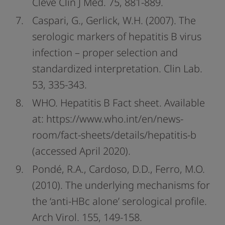
Cleve Clin J Med. 75, 881-889.
Caspari, G., Gerlick, W.H. (2007). The
serologic markers of hepatitis B virus
infection – proper selection and
standardized interpretation. Clin Lab.
53, 335-343.
WHO. Hepatitis B Fact sheet. Available
at: https://www.who.int/en/news-
room/fact-sheets/details/hepatitis-b
(accessed April 2020).
Pondé, R.A., Cardoso, D.D., Ferro, M.O.
(2010). The underlying mechanisms for
the ‘anti-HBc alone’ serological profile.
Arch Virol. 155, 149-158.