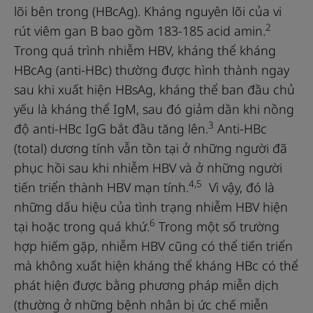
lõi bên trong (HBcAg). Kháng nguyên lõi của vi
2
rút viêm gan B bao gồm 183‑185 acid amin.
Trong quá trình nhiễm HBV, kháng thể kháng
HBcAg (anti-HBc) thường được hình thành ngay
sau khi xuất hiện HBsAg, kháng thể ban đầu chủ
yếu là kháng thể IgM, sau đó giảm dần khi nồng
3
độ anti-HBc IgG bắt đầu tăng lên.
Anti-HBc
(total) dương tính vẫn tồn tại ở những người đã
phục hồi sau khi nhiễm HBV và ở những người
4,5
tiến triển thành HBV mạn tính.
Vì vậy, đó là
những dấu hiệu của tình trạng nhiễm HBV hiện
6
tại hoặc trong quá khứ.
Trong một số trường
hợp hiếm gặp, nhiễm HBV cũng có thể tiến triển
mà không xuất hiện kháng thể kháng HBc có thể
phát hiện được bằng phương pháp miễn dịch
(thường ở những bệnh nhân bị ức chế miễn