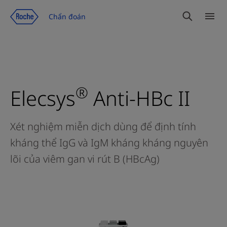
Chuyển đến trang nội dung
Chẩn đoán
Tìm
Dan
kiếm
mục
®
Elecsys
Anti-HBc II
Xét nghiệm miễn dịch dùng để định tính
kháng thể IgG và IgM kháng kháng nguyên
lõi của viêm gan vi rút B (HBcAg)