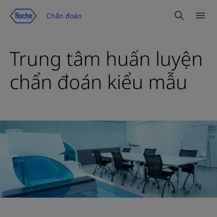
Chuyển đến trang nội dung
Chẩn đoán
Tìm
Dan
kiếm
mục
Trung tâm huấn luyện
chẩn đoán kiểu mẫu