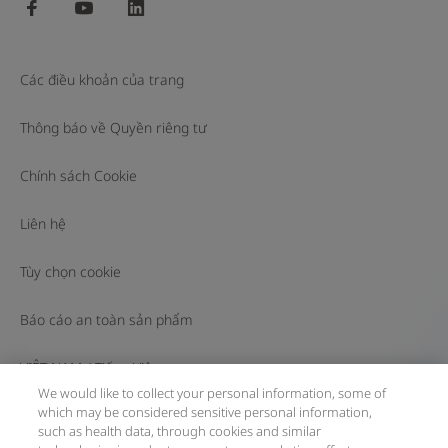
facebook
youtube
linkedin
Các điều khoản của trang
Thông báo về Quyền riêng tư
Chính sách Cookie
Liên hệ
Tùy chọn cookie
Báo cáo an toàn sản phẩm
VIỆT NAM
/
Tiếng Việt
We would like to collect your personal information, some of
which may be considered sensitive personal information,
© 2026 F. Hoffmann-La Roche Ltd
such as health data, through cookies and similar