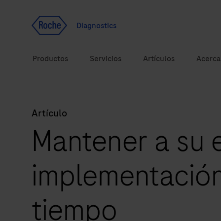
Ir al contenido
Diagnostics
Productos
Servicios
Artículos
Acerca
Artículo
Soluciones
Mantener a su 
Temas de salud
implementación
Marcas
tiempo