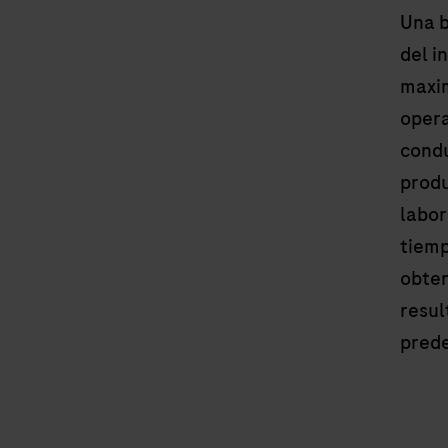
Una b
del i
maxim
opera
condu
produ
labor
tiem
obten
resu
prede