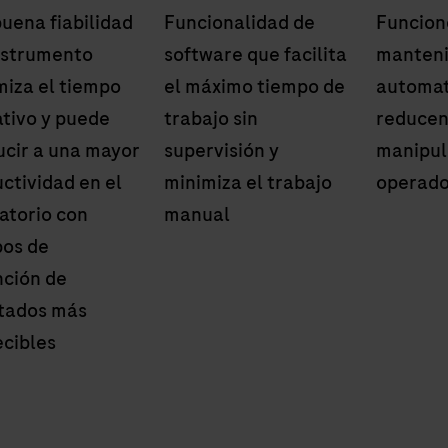
uena fiabilidad
Funcionalidad de
Funcion
nstrumento
software que facilita
manten
iza el tiempo
el máximo tiempo de
automat
tivo y puede
trabajo sin
reducen
cir a una mayor
supervisión y
manipul
ctividad en el
minimiza el trabajo
operado
atorio con
manual
pos de
ción de
ltados más
cibles