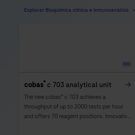
Explorar Bioquímica clínica e inmunoanálisis
IVD
®
cobas
c 703 analytical unit
The new cobas® c 703 achieves a
throughput of up to 2000 tests per hour
and offers 70 reagent positions. Innovative
features include automated maintenance,