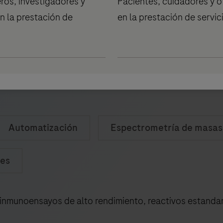
ros, investigadores y
Pacientes, cuidadores y o
n la prestación de
en la prestación de servic
dos
Automatización
Espectrometría de masas 
les
nmunoensayos de alto rendimiento, reactivos estandar