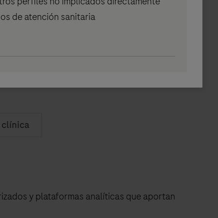
tros perfiles no implicados directamente
ios de atención sanitaria
clínica
izados y plataformas analíticas que aportan