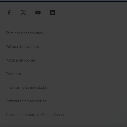
in
vitro.
facebook
twitter
youtube
linkedin
Términos y condiciones
Política de privacidad
Política de cookies
Contacto
Informarme de novedades
Configuración de cookies
Trabaja con nosotros - Roche Careers