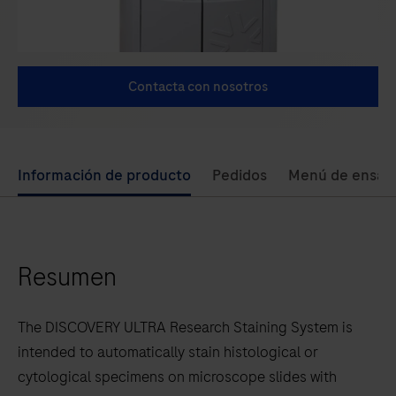
Contacta con nosotros
Use
Información de producto
Pedidos
Menú de ensay
left
and
right
Resumen
arrow
keys
to
The DISCOVERY ULTRA Research Staining System is
scroll
intended to automatically stain histological or
between
cytological specimens on microscope slides with