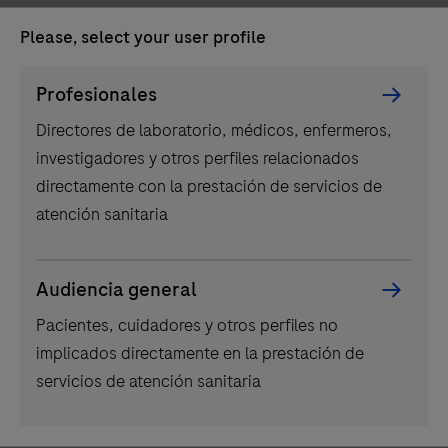
Please, select your user profile
Persona
Profesionales
Picker
Directores de laboratorio, médicos, enfermeros,
component
investigadores y otros perfiles relacionados
IVD
directamente con la prestación de servicios de
atención sanitaria
®
VENTANA
HE 600
El sistema VENTANA HE 600 automatiza
completamente la tinción de secciones histológicas
Audiencia general
de muestras FFPE en portaobjetos para diagnóstico
Pacientes, cuidadores y otros perfiles no
in vitro.
implicados directamente en la prestación de
El
servicios de atención sanitaria
sistema
...
2
3
4
1
VENTANA