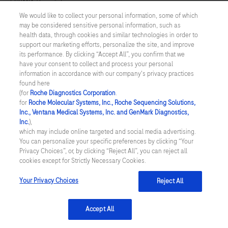
ESPAÑA
/
Español
We would like to collect your personal information, some of which
may be considered sensitive personal information, such as
© 2026 F. Hoffmann-La Roche Ltd
health data, through cookies and similar technologies in order to
support our marketing efforts, personalize the site, and improve
Última actualización: 09.08.2026
its performance. By clicking “Accept All”, you confirm that we
have your consent to collect and process your personal
Esta web está destinada a profesionales de la salud que ejercen su
information in accordance with our company's privacy practices
profesión en España y/o Andorra. La información se proporciona
found here
con fines generales y en caso de que no sea un profesional de la
(for
Roche Diagnostics Corporation
.
salud y requiera un diagnóstico o información médica completa,
for
Roche Molecular Systems, Inc., Roche Sequencing Solutions,
deberá dirigirse a su médico o profesional sanitario. ROCHE
Inc., Ventana Medical Systems, Inc. and GenMark Diagnostics,
controla y utiliza este sitio web en España y Andorra y no puede
Inc.
),
garantizar que los datos del mismo sean correctos o estén
which may include online targeted and social media advertising.
disponibles en otros países, por lo tanto, ROCHE le advierte que
You can personalize your specific preferences by clicking “Your
este sitio web podría contener detalles de productos o
Privacy Choices”, or, by clicking “Reject All”, you can reject all
información no accesible por otras vías o no válida en su país.
cookies except for Strictly Necessary Cookies.
Rogamos sea consciente de que declinamos cualquier
responsabilidad en el caso de que acceda a información que no se
ajuste a las disposiciones legales, reglamentos o uso en su país de
Your Privacy Choices
Reject All
origen.
Accept All