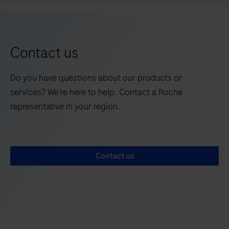
HE
5
6
7
600
automatiza
completamente
Contact us
la
tinción
Do you have questions about our products or
de
services? We’re here to help. Contact a Roche
secciones
representative in your region.
histológicas
de
muestras
Contact us
FFPE
en
portaobjetos
para
diagnóstico