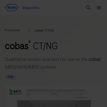
Ir al contenido
Diagnostics
Buscar
Menú
®
Productos
cobas
CT/NG
®
cobas
CT/NG
®
Qualitative nucleic acid test for use on the
cobas
5800/6800/8800 systems
IVD