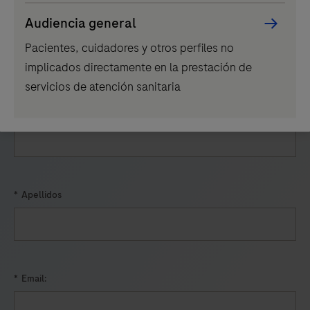
los
Información comercial sobre productos o servicios
Audiencia general
sistemas
Oportunidades de carrera profesional
Pacientes, cuidadores y otros perfiles no
cobas®
Otro
implicados directamente en la prestación de
x800.
servicios de atención sanitaria
*
Nombre:
*
Apellidos
*
Email: