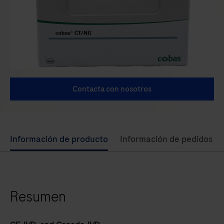
Contacta con nosotros
Use
Información de producto
Información de pedidos
left
and
right
Resumen
arrow
keys
to