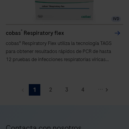
automatizado
e
IVD
integrado
para
®
cobas
Respiratory flex
realizar
cobas® Respiratory Flex utiliza la tecnología TAGS
pruebas
para obtener resultados rápidos de PCR de hasta
de
12 pruebas de infecciones respiratorias víricas
ácidos
disponibles en todos los sistemas cobas® x800.
nucleicos
cobas®
basadas
Respiratory
en
...
2
3
4
1
Flex
PCR
utiliza
5
6
7
8
para
la
su
9
10
11
12
tecnología
uso
13
14
15
16
TAGS
por
Contacta con nosotros