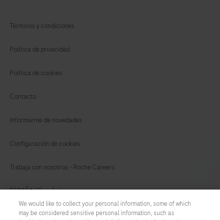
Términos y condiciones
Política de privacidad
Política de cookies
Contacto
Informarme de novedades
Configuración de cookies
Trabaja con nosotros - Roche Careers
ESPAÑA
/
Español
We would like to collect your personal information, some of which
may be considered sensitive personal information, such as