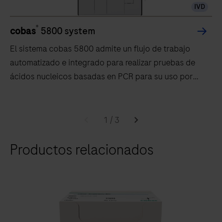
IVD
®
cobas
5800 system
El sistema cobas 5800 admite un flujo de trabajo
automatizado e integrado para realizar pruebas de
ácidos nucleicos basadas en PCR para su uso por
profesionales capacitados en entornos de
laboratorio.
El
sistema
1
/
3
cobas
Productos relacionados
5800
admite
un
flujo
de
trabajo