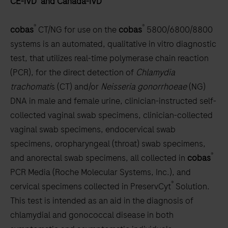
CE-IVD and Canada-IVD
scroll
between
®
®
cobas
CT/NG for use on the
cobas
5800/6800/8800
the
systems is an automated, qualitative in vitro diagnostic
tabs
test, that utilizes real-time polymerase chain reaction
(PCR), for the direct detection of
Chlamydia
trachomati
s (CT) and/or
Neisseria
gonorrhoeae
(NG)
DNA in male and female urine, clinician-instructed self-
collected vaginal swab specimens, clinician-collected
vaginal swab specimens, endocervical swab
specimens, oropharyngeal (throat) swab specimens,
®
and anorectal swab specimens, all collected in
cobas
PCR Media (Roche Molecular Systems, Inc.), and
®
cervical specimens collected in PreservCyt
Solution.
This test is intended as an aid in the diagnosis of
chlamydial and gonococcal disease in both