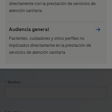
infecciones
directamente con la prestación de servicios de
cobas
*
Asunto de la consulta
respiratorias
atención sanitaria
z
víricas
480
Notificación de incidentes, acontecimiento adverso
disponibles
ofrece
Audiencia general
Documentación de productos
en
tecnología
Pacientes, cuidadores y otros perfiles no
todos
Asistencia técnica
avanzada
implicados directamente en la prestación de
los
de
Información comercial sobre productos o servicios
servicios de atención sanitaria
sistemas
PCR
Oportunidades de carrera profesional
cobas®
en
Otro
x800.
tiempo
real
para
*
Nombre:
obtener
resultados
de
alta