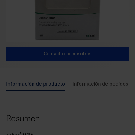
Contacta con nosotros
Use
Información de producto
Información de pedidos
left
and
right
Resumen
arrow
keys
to
®