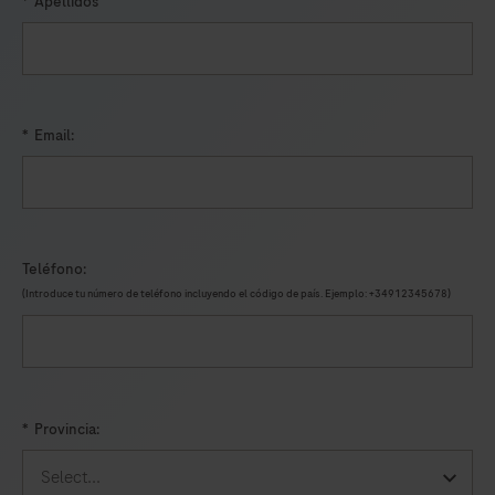
*
Apellidos
calidad.
*
Email:
Teléfono:
(Introduce tu número de teléfono incluyendo el código de país. Ejemplo: +34912345678)
*
Provincia: