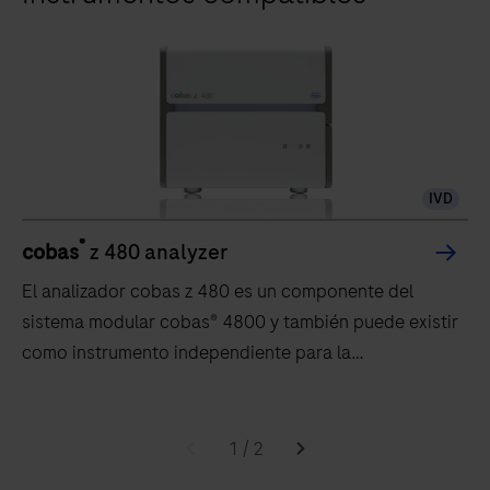
IVD
®
cobas
z 480 analyzer
El analizador cobas z 480 es un componente del
sistema modular cobas® 4800 y también puede existir
como instrumento independiente para la
amplificación y la detección automatizadas de
ensayos clínicos y de investigación. El analizador
El
cobas z 480 ofrece tecnología avanzada de PCR en
analizador
1
/
2
tiempo real para obtener resultados de alta calidad.
cobas