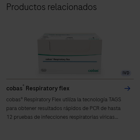
Productos relacionados
z
480
es
un
componente
del
sistema
modular
IVD
cobas®
4800
®
cobas
Respiratory flex
y
cobas® Respiratory Flex utiliza la tecnología TAGS
también
para obtener resultados rápidos de PCR de hasta
puede
12 pruebas de infecciones respiratorias víricas
existir
disponibles en todos los sistemas cobas® x800.
como
cobas®
instrumento