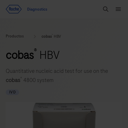
Ir al contenido
Diagnostics
Buscar
Menú
®
Productos
cobas
HBV
®
cobas
HBV
Quantitative nucleic acid test for use on the
®
cobas
4800 system
IVD