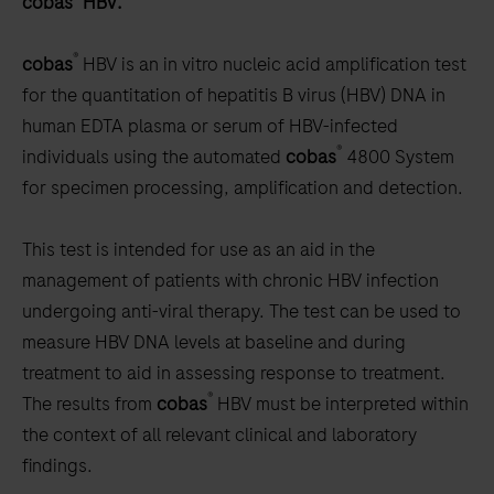
cobas
HBV:
scroll
between
®
cobas
HBV is an in vitro nucleic acid amplification test
the
for the quantitation of hepatitis B virus (HBV) DNA in
tabs
human EDTA plasma or serum of HBV-infected
®
individuals using the automated
cobas
4800 System
for specimen processing, amplification and detection.
This test is intended for use as an aid in the
management of patients with chronic HBV infection
undergoing anti-viral therapy. The test can be used to
measure HBV DNA levels at baseline and during
treatment to aid in assessing response to treatment.
®
The results from
cobas
HBV must be interpreted within
the context of all relevant clinical and laboratory
findings.