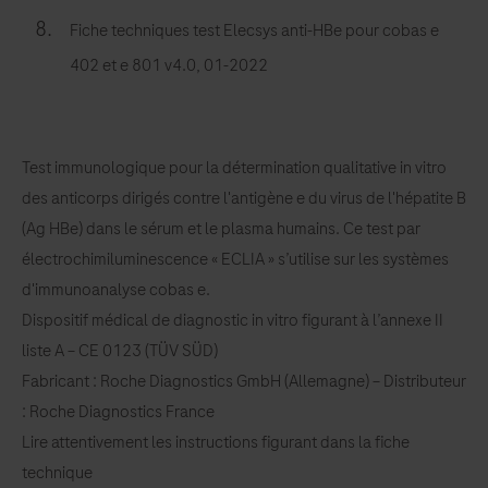
Fiche techniques test Elecsys anti-HBe pour cobas e
402 et e 801 v4.0, 01-2022
Test immunologique pour la détermination qualitative in vitro
des anticorps dirigés contre l'antigène e du virus de l'hépatite B
(Ag HBe) dans le sérum et le plasma humains. Ce test par
électrochimiluminescence « ECLIA » s’utilise sur les systèmes
d'immunoanalyse cobas e.
Dispositif médical de diagnostic in vitro figurant à l’annexe II
liste A – CE 0123 (TÜV SÜD)
Fabricant : Roche Diagnostics GmbH (Allemagne) – Distributeur
: Roche Diagnostics France
Lire attentivement les instructions figurant dans la fiche
technique