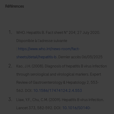
analyseur
Références
entièrement
automatisé
qui
WHO. Hepatitis B. Fact sheet N° 204; 27 July 2020.
repose
Disponible à l'adresse suivante
sur
la
:
https://www.who.int/news-room/fact-
technologie
sheets/detail/hepatitis-b
. Dernier accès 06/05/2025
brevetée
Kao, J.H. (2008). Diagnosis of hepatitis B virus infection
de
through serological and virological markers. Expert
l’électrochimiluminescence
Review of Gastroenterology & Hepatology 2, 553-
(ECL)
562. DOI:
10.1586/17474124.2.4.553
pour
l’analyse
Liaw, Y.F., Chu, C.M. (2009). Hepatitis B virus infection.
de
Lancet 373, 582-592. DOI:
10.1016/S0140-
tests