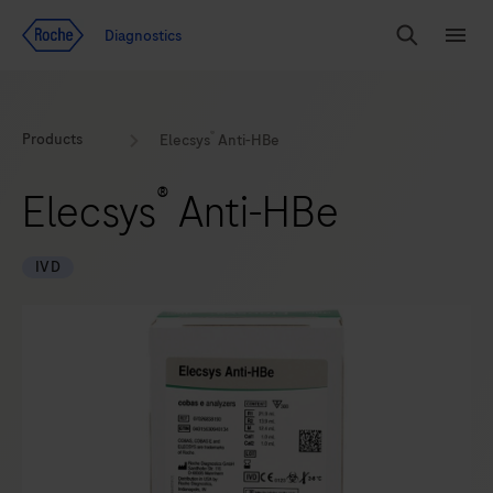
Voir le contenu
Diagnostics
Chercher
Menu
®
Products
Elecsys
Anti-HBe
®
Elecsys
Anti-HBe
IVD