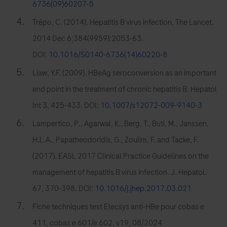
6736(09)60207-5
immunologiques.
Trépo, C. (2014). Hepatitis B virus infection. The Lancet.
2014 Dec 6;384(9959):2053-63.
DOI:
10.1016/S0140-6736(14)60220-8
Liaw, Y.F. (2009). HBeAg seroconversion as an important
end point in the treatment of chronic hepatitis B. Hepatol
Int 3, 425-433. DOI:
10.1007/s12072-009-9140-3
Lampertico, P., Agarwal, K., Berg, T., Buti, M., Janssen,
H.L.A., Papatheodoridis, G., Zoulim, F. and Tacke, F.
(2017). EASL 2017 Clinical Practice Guidelines on the
management of hepatitis B virus infection. J. Hepatol.
67, 370-398. DOI:
10.1016/j.jhep.2017.03.021
Fiche techniques test Elecsys anti-HBe pour cobas e
411, cobas e 601/e 602, v19, 08/2024