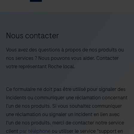
5
6
7
8
de
tests
9
10
11
12
immunologiques.
13
14
15
16
Nous contacter
17
18
19
20
Vous avez des questions à propos de nos produits ou
21
22
23
24
nos services ? Nous pouvons vous aider. Contacter
votre représentant Roche local.
25
26
27
28
29
30
31
32
Ce formulaire ne doit pas être utilisé pour signaler des
33
34
35
36
incidents ou communiquer une réclamation concernant
37
38
39
40
l'un de nos produits. Si vous souhaitez communiquer
une réclamation ou signaler un incident en lien avec
41
42
43
44
l'un de nos produits, merci de contacter notre service
45
46
47
48
client
par téléphone
ou utiliser le service "support en