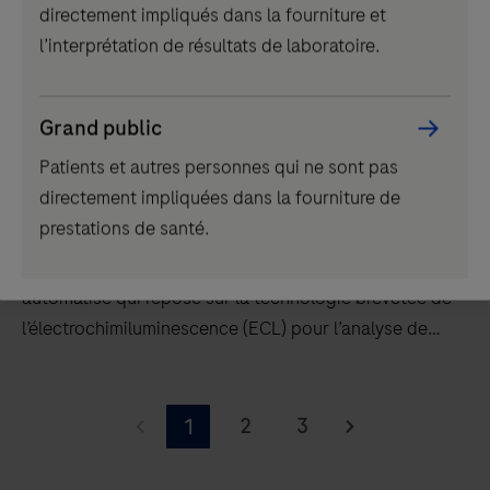
directement impliqués dans la fourniture et
l’interprétation de résultats de laboratoire.
Grand public
Patients et autres personnes qui ne sont pas
IVD
directement impliquées dans la fourniture de
Analyseur cobas e 411
prestations de santé.
L’analyseur cobas e 411 est un analyseur entièrement
automatisé qui repose sur la technologie brevetée de
l’électrochimiluminescence (ECL) pour l’analyse de
tests immunologiques.
L’analyseur
cobas e 411
2
3
1
est
un