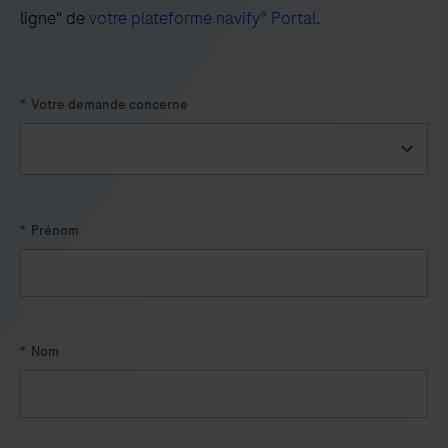
49
50
51
52
ligne" de
votre plateforme navify® Portal
.
53
54
55
56
57
58
59
60
*
Votre demande concerne
*
Prénom
*
Nom