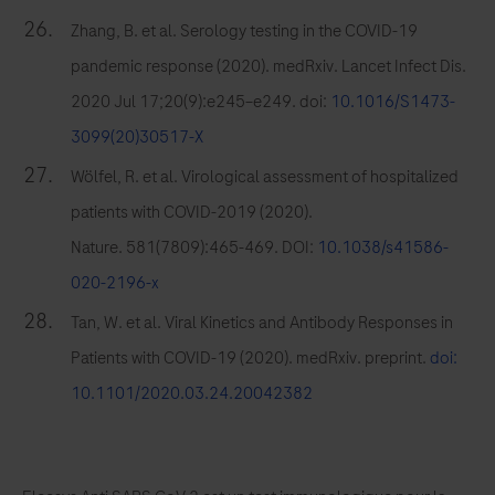
Zhang, B. et al. Serology testing in the COVID-19
pandemic response (2020). medRxiv. Lancet Infect Dis.
2020 Jul 17;20(9):e245–e249. doi:
10.1016/S1473-
3099(20)30517-X
Wölfel, R. et al. Virological assessment of hospitalized
patients with COVID-2019 (2020).
Nature. 581(7809):465-469. DOI:
10.1038/s41586-
020-2196-x
Tan, W. et al. Viral Kinetics and Antibody Responses in
Patients with COVID-19 (2020). medRxiv. preprint.
doi:
10.1101/2020.03.24.20042382