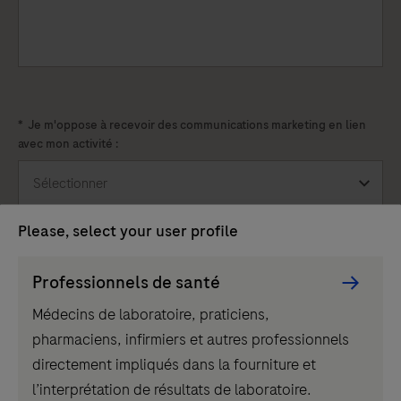
*
Je m'oppose à recevoir des communications marketing en lien
avec mon activité :
Please, select your user profile
Persona
Professionnels de santé
Picker
Recontactez-moi
Médecins de laboratoire, praticiens,
component
pharmaciens, infirmiers et autres professionnels
directement impliqués dans la fourniture et
l’interprétation de résultats de laboratoire.
Les données collectées dans le cadre de ce formulaire sont