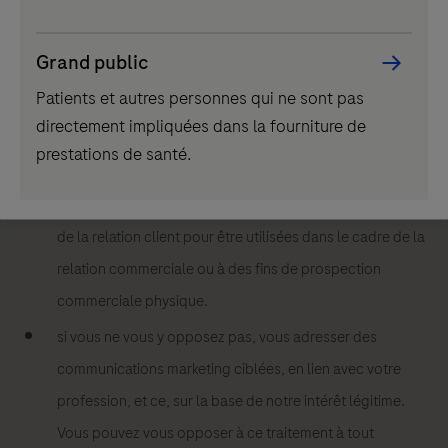
traitées par Roche Diagnostics France, responsable de
traitement et destinataire des données, pour :
Grand public
Patients et autres personnes qui ne sont pas
répondre à la demande que vous nous adressez
directement impliquées dans la fourniture de
(inscription, accès au replay, renseignement, contact...).
prestations de santé.
Les données sont traitées sur la base de notre intérêt
légitime et sont conservées dans notre outil de gestion
de la relation client pour être utilisées dans le cadre de la
relation commerciale ou à des fins de prospection
commerciale physique.
si vous ne vous y opposez pas, vous adresser des
communications marketing ciblées, en lien avec votre
profession, et ce, sur la base de notre intérêt légitime.
Vous pouvez vous opposer à ce traitement à tout