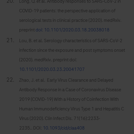
Long, Q. et al. Antibody responses to SARS-CoV-2 in
COVID-19 patients: the perspective application of
serological tests in clinical practice (2020). medRxiv.
preprint
doi: 10.1101/2020.03.18.20038018
Lou, B. et al. Serology characteristics of SARS-CoV-2
infection since the exposure and post symptoms onset
(2020). medRxiv. preprint doi:
10.1101/2020.03.23.20041707
Zhao, J. et al. Early Virus Clearance and Delayed
Antibody Response in a Case of Coronavirus Disease
2019 (COVID-19) With a History of Coinfection With
Human Immunodeficiency Virus Type 1 and Hepatitis C
Virus (2020). Clin Infect Dis. 71(16):2233-
2235.. DOI:
10.1093/cid/ciaa408