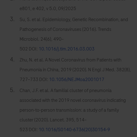
CoV-
e801, e 402, v 5.0, 09/2025
2
Su, S. et al. Epidemiology, Genetic Recombination, and
peut
Pathogenesis of Coronaviruses (2016). Trends
permettre
Microbiol. 24(6), 490–
aux
502 DOI:
10.1016/j.tim.2016.03.003
laboratoires
de
Zhu, N. et al. A Novel Coronavirus from Patients with
mieux
Pneumonia in China, 2019 (2020). N Engl J Med. 382(8),
prendre
727–733 DOI:
10.1056/NEJMoa2001017
en
Chan, J.F. et al. A familial cluster of pneumonia
charge
associated with the 2019 novel coronavirus indicating
les
person-to-person transmission: a study of a family
patients.
cluster (2020). Lancet. 395, 514–
523 DOI:
10.1016/S0140-6736(20)30154-9