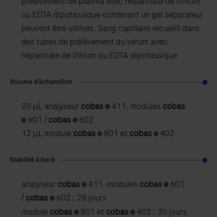
prélèvement de plasma avec héparinate de lithium
ou EDTA dipotassique contenant un gel séparateur
peuvent être utilisés. Sang capillaire recueilli dans
des tubes de prélèvement du sérum avec
héparinate de lithium ou EDTA dipotassique
Volume d’échantillon
20 μL analyseur
cobas e
411, modules
cobas
e
601 /
cobas e
602
12 μL module
cobas e
801 et
cobas e
402
Stabilité à bord
analyseur
cobas e
411, modules
cobas e
601
/
cobas e
602 : 28 jours
module
cobas e
801 et
cobas e
402 : 30 jours