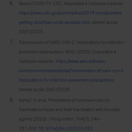
About COVID-19, CDC, disponible à l'adresse suivante :
https://www.cdc.gov/coronavirus/2019-ncov/prevent-
getting-sick/how-covid-spreads.html
. dernier accès
30/01/2025
Transmission of SARS-COV-2 : implications for infection
prevention precautions, WHO. (2020). Disponible à
l'adresse suivante :
https://www.who.int/news-
room/commentaries/detail/transmission-of-sars-cov-2-
implications-for-infection-prevention-precautions
;
dernier accès 30/01/2025
Kampf, G. et al. Persistence of coronaviruses on
inanimate surfaces and their inactivation with biocidal
agents (2020). J Hosp Infect. 104(3), 246–
251. DOI:
10.1016/j.jhin.2020.01.022