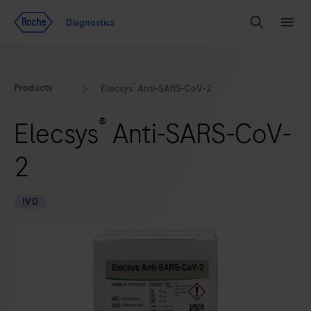
Voir le contenu
Diagnostics
Chercher
Menu
®
Products
Elecsys
Anti-SARS-CoV-2
®
Elecsys
Anti-SARS-CoV-
2
IVD