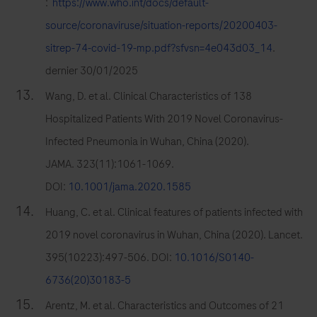
:
https://www.who.int/docs/default-
source/coronaviruse/situation-reports/20200403-
sitrep-74-covid-19-mp.pdf?sfvsn=4e043d03_14
.
dernier 30/01/2025
Wang, D. et al. Clinical Characteristics of 138
Hospitalized Patients With 2019 Novel Coronavirus-
Infected Pneumonia in Wuhan, China (2020).
JAMA. 323(11):1061-1069.
DOI:
10.1001/jama.2020.1585
Huang, C. et al. Clinical features of patients infected with
2019 novel coronavirus in Wuhan, China (2020). Lancet.
395(10223):497-506. DOI:
10.1016/S0140-
6736(20)30183-5
Arentz, M. et al. Characteristics and Outcomes of 21