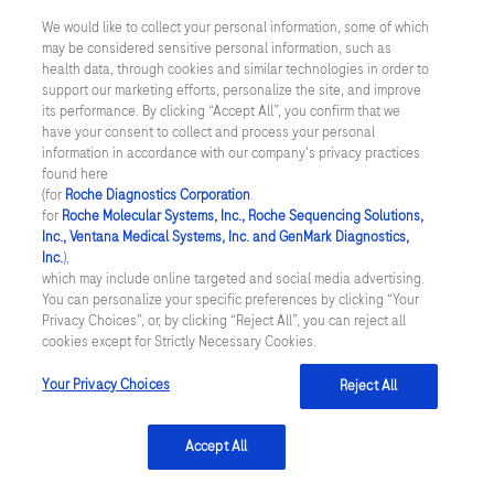
left
We would like to collect your personal information, some of which
may be considered sensitive personal information, such as
and
health data, through cookies and similar technologies in order to
right
support our marketing efforts, personalize the site, and improve
Description
its performance. By clicking “Accept All”, you confirm that we
arrow
have your consent to collect and process your personal
keys
information in accordance with our company's privacy practices
found here
to
(for
Roche Diagnostics Corporation
.
cobas e 801
cobas e 402
scroll
for
Roche Molecular Systems, Inc., Roche Sequencing Solutions,
Inc., Ventana Medical Systems, Inc. and GenMark Diagnostics,
between
Inc.
),
Domaine d'utilisation
the
which may include online targeted and social media advertising.
tabs
You can personalize your specific preferences by clicking “Your
Elecsys Anti‑SARS‑CoV‑2 est un test immunologique
Privacy Choices”, or, by clicking “Reject All”, you can reject all
cookies except for Strictly Necessary Cookies.
pour la détection qualitative in vitro des anticorps
(notamment IgG) dirigés contre le coronavirus 2
Your Privacy Choices
Reject All
responsable du syndrome respiratoire aigu sévère
(SARS‑CoV‑2) dans le sérum et le plasma humains. Le
Accept All
test est une aide à la détermination de la réaction