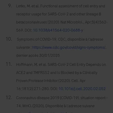
Letko, M. et al. Functional assessment of cell entry and
receptor usage for SARS-CoV-2 and other lineage B
betacoronaviruses (2020). Nat Microbiol., Apr;5(4):562-
569. DOI:
10.1038/s41564-020-0688-y
Symptoms of COVID-19, CDC, disponible à l'adresse
suivante :
https://www.cdc.gov/covid/signs-symptoms/
.
dernier accès 30/01/2025
Hoffmann, M. et al. SARS-CoV-2 Cell Entry Depends on
ACE2 and TMPRSS2 and Is Blocked by a Clinically
Proven Protease Inhibitor (2020). Cell. Apr
16;181(2):271-280. DOI:
10.1016/j.cell.2020.02.052
Coronavirus disease 2019 (COVID-19), situation report -
74. WHO. (2020). Disponible à l'adresse suivane