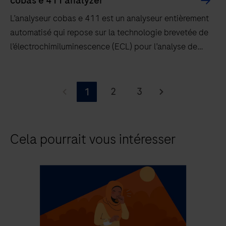
cobas e 411 analyzer
L’analyseur cobas e 411 est un analyseur entièrement
automatisé qui repose sur la technologie brevetée de
l’électrochimiluminescence (ECL) pour l’analyse de
tests immunologiques.
L’analyseur
cobas e 411
2
3
1
est
un
analyseur
Cela pourrait vous intéresser
entièrement
automatisé
qui
repose
sur
la