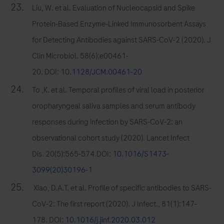
Liu, W. et al. Evaluation of Nucleocapsid and Spike
Protein-Based Enzyme-Linked Immunosorbent Assays
for Detecting Antibodies against SARS-CoV-2 (2020). J
Clin Microbiol. 58(6):e00461-
20. DOI:
10.1128/JCM.00461-20
To ,K. et al. Temporal profiles of viral load in posterior
oropharyngeal saliva samples and serum antibody
responses during infection by SARS-CoV-2: an
observational cohort study (2020). Lancet Infect
Dis. 20(5):565-574.DOI:
10.1016/S1473-
3099(20)30196-1
Xiao, D.A.T. et al. Profile of specific antibodies to SARS-
CoV-2: The first report (2020). J Infect., 81(1):147-
178. DOI:
10.1016/j.jinf.2020.03.012