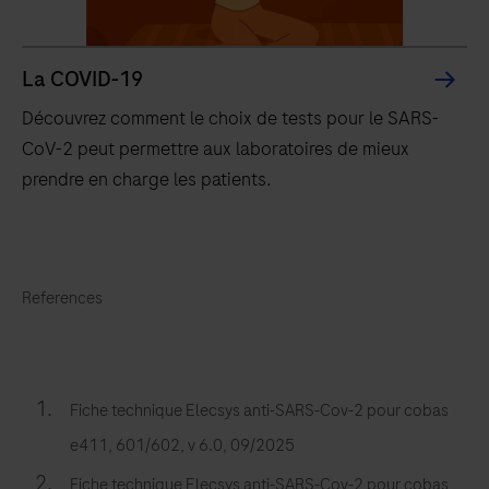
technologie
brevetée
de
La COVID-19
l’électrochimiluminescence
Découvrez comment le choix de tests pour le SARS-
(ECL)
CoV-2 peut permettre aux laboratoires de mieux
pour
prendre en charge les patients.
l’analyse
de
Découvrez
tests
comment
immunologiques.
References
le
choix
de
tests
Fiche technique Elecsys anti-SARS-Cov-2 pour cobas
pour
e411, 601/602, v 6.0, 09/2025
le
Fiche technique Elecsys anti-SARS-Cov-2 pour cobas
SARS-