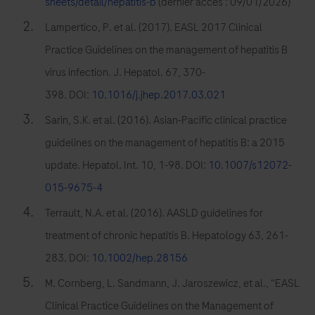
sheets/detail/hepatitis-b
(dernier accès : 09/01/2026)
brevetée
Lampertico, P. et al. (2017). EASL 2017 Clinical
de
Practice Guidelines on the management of hepatitis B
l’électrochimiluminescence
virus infection. J. Hepatol. 67, 370-
(ECL)
398. DOI:
10.1016/j.jhep.2017.03.021
pour
l’analyse
Sarin, S.K. et al. (2016). Asian-Pacific clinical practice
de
guidelines on the management of hepatitis B: a 2015
tests
update. Hepatol. Int. 10, 1-98. DOI:
10.1007/s12072-
immunologiques.
015-9675-4
Terrault, N.A. et al. (2016). AASLD guidelines for
treatment of chronic hepatitis B. Hepatology 63, 261-
283. DOI:
10.1002/hep.28156
M. Cornberg, L. Sandmann, J. Jaroszewicz, et al., “EASL
Clinical Practice Guidelines on the Management of