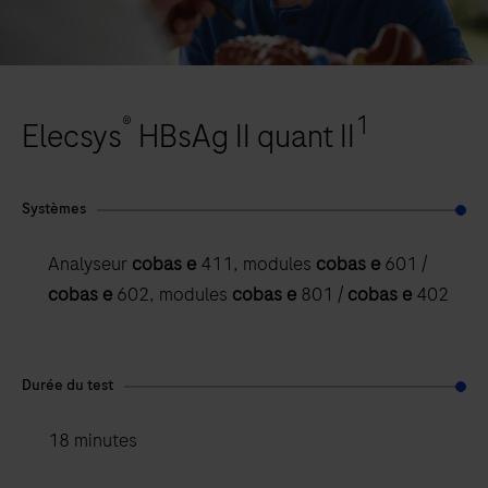
®
1
Elecsys
HBsAg II quant II
Systèmes
Analyseur
cobas e
411, modules
cobas e
601 /
cobas e
602, modules
cobas e
801 /
cobas e
402
Durée du test
18 minutes