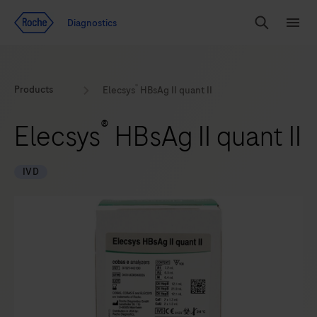
Voir le contenu
Diagnostics
Chercher
Menu
®
Products
Elecsys
HBsAg II quant II
®
Elecsys
HBsAg II quant II
IVD