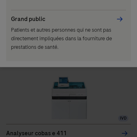
Pour en savoir plus, consultez notre
Politique en matière
de respect de la vie privée
.
Grand public
Si vous ne souhaitez plus recevoir nos communications
Patients et autres personnes qui ne sont pas
marketing, merci de cliquer sur "
désinscription
".
directement impliquées dans la fourniture de
prestations de santé.
Instruments apparentés
IVD
Analyseur cobas e 411