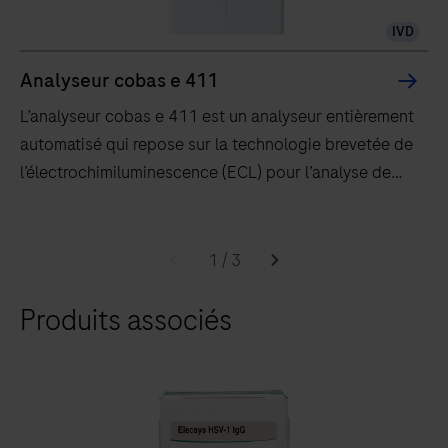
IVD
Analyseur cobas e 411
L’analyseur cobas e 411 est un analyseur entièrement
automatisé qui repose sur la technologie brevetée de
l’électrochimiluminescence (ECL) pour l’analyse de
tests immunologiques.
L’analyseur
cobas e 411
1
/
3
est
Produits associés
un
analyseur
entièrement
automatisé
qui