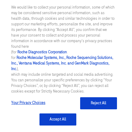
Pour en savoir plus, consultez notre
Politique en
We would like to collect your personal information, some of which
matière de respect de la vie privée
.
may be considered sensitive personal information, such as
health data, through cookies and similar technologies in order to
support our marketing efforts, personalize the site, and improve
its performance. By clicking “Accept All”, you confirm that we
have your consent to collect and process your personal
facebook
twitter
linkedin
information in accordance with our company's privacy practices
found here
(for
Roche Diagnostics Corporation
.
for
Roche Molecular Systems, Inc., Roche Sequencing Solutions,
Mentions légales
Inc., Ventana Medical Systems, Inc. and GenMark Diagnostics,
Inc.
),
which may include online targeted and social media advertising.
Politique de Roche en matière de respect de la vie privée
You can personalize your specific preferences by clicking “Your
Privacy Choices”, or, by clicking “Reject All”, you can reject all
Conditions générales de vente
cookies except for Strictly Necessary Cookies.
Your Privacy Choices
Conditions générales d'utilisation
Reject All
Préférences en matière de cookies
Accept All
Nous contacter