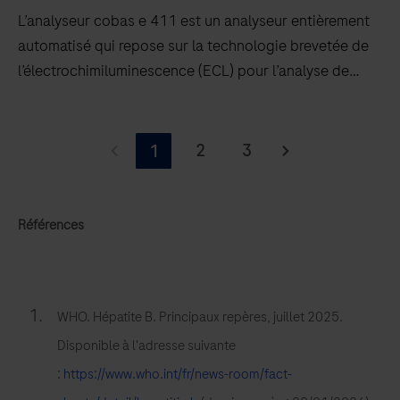
L’analyseur cobas e 411 est un analyseur entièrement
automatisé qui repose sur la technologie brevetée de
l’électrochimiluminescence (ECL) pour l’analyse de
tests immunologiques.
L’analyseur
cobas e 411
2
3
1
est
un
analyseur
Références
entièrement
automatisé
qui
WHO. Hépatite B. Principaux repères, juillet 2025.
repose
Disponible à l'adresse suivante
sur
la
:
https://www.who.int/fr/news-room/fact-
technologie