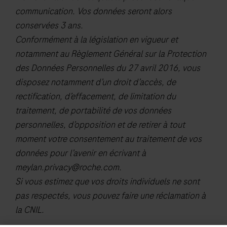
communication. Vos données seront alors
conservées 3 ans.
Conformément à la législation en vigueur et
notamment au Règlement Général sur la Protection
des Données Personnelles du 27 avril 2016, vous
disposez notamment d’un droit d’accès, de
rectification, d’effacement, de limitation du
traitement, de portabilité de vos données
personnelles, d’opposition et de retirer à tout
moment votre consentement au traitement de vos
données pour l’avenir en écrivant à
meylan.privacy@roche.com
.
Si vous estimez que vos droits individuels ne sont
pas respectés, vous pouvez faire une réclamation à
la CNIL.