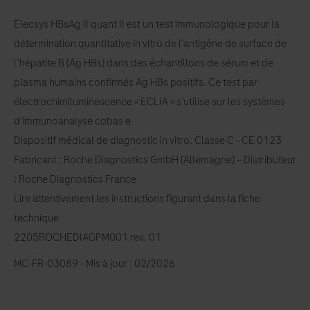
Elecsys HBsAg II quant II est un test immunologique pour la
détermination quantitative in vitro de l’antigène de surface de
l’hépatite B (Ag HBs) dans des échantillons de sérum et de
plasma humains confirmés Ag HBs positifs. Ce test par
électrochimiluminescence « ECLIA » s’utilise sur les systèmes
d'immunoanalyse cobas e
Dispositif médical de diagnostic in vitro. Classe C - CE 0123
Fabricant : Roche Diagnostics GmbH (Allemagne) – Distributeur
: Roche Diagnostics France
Lire attentivement les instructions figurant dans la fiche
technique
2205ROCHEDIAGPM001 rev. 01
MC-FR-03089 - Mis à jour : 02/2026