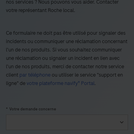
nos services ? Nous pouvons vous aider. Contacter
votre représentant Roche local.
25
26
27
28
29
30
31
32
Ce formulaire ne doit pas être utilisé pour signaler des
33
34
35
36
incidents ou communiquer une réclamation concernant
37
38
39
40
l'un de nos produits. Si vous souhaitez communiquer
une réclamation ou signaler un incident en lien avec
41
42
43
44
l'un de nos produits, merci de contacter notre service
45
46
47
48
client
par téléphone
ou utiliser le service "support en
49
50
51
52
ligne" de
votre plateforme navify® Portal
.
53
54
55
56
57
58
59
60
*
Votre demande concerne