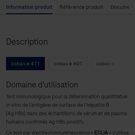
Use
Information produit
Référence produit
Document
left
and
right
Description
arrow
keys
to
cobas e 411
cobas e 601
cobas e 602
scroll
between
Domaine d'utilisation
the
tabs
Test immunologique pour la détermination quantitative
in vitro de l’antigène de surface de l’hépatite B
(Ag HBs) dans des échantillons de sérum et de plasma
humains confirmés Ag HBs positifs.
Ce test par électrochimiluminescence «
ECLIA
» s’utilise