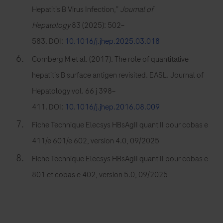
Hepatitis B Virus Infection,”
Journal of
Hepatology
83 (2025): 502–
583. DOI:
10.1016/j.jhep.2025.03.018
Cornberg M et al. (2017). The role of quantitative
hepatitis B surface antigen revisited. EASL. Journal of
Hepatology vol. 66 j 398–
411. DOI:
10.1016/j.jhep.2016.08.009
Fiche Technique Elecsys HBsAgII quant II pour cobas e
411/e 601/e 602, version 4.0, 09/2025
Fiche Technique Elecsys HBsAgII quant II pour cobas e
801 et cobas e 402, version 5.0, 09/2025