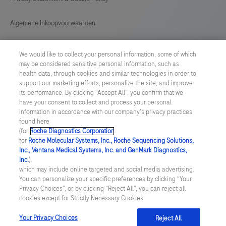
Algemene Inkoopvoorwaarden
Cookie instellingen aanpassen
We would like to collect your personal information, some of which
may be considered sensitive personal information, such as
General Purchase Conditions
health data, through cookies and similar technologies in order to
support our marketing efforts, personalize the site, and improve
its performance. By clicking “Accept All”, you confirm that we
NETHERLANDS
/
English
have your consent to collect and process your personal
information in accordance with our company's privacy practices
found here
© 2026 Roche Diagnostics Nederland B.V.
(for
Roche Diagnostics Corporation
.
for
Roche Molecular Systems, Inc., Roche Sequencing Solutions,
Last updated: 09.08.2026
Inc., Ventana Medical Systems, Inc. and GenMark Diagnostics,
Inc.
),
Deze website bevat informatie over producten die zijn bedoeld
which may include online targeted and social media advertising.
voor een breed publiek en kan productdetails of andere
You can personalize your specific preferences by clicking “Your
informatie bevatten die niet van toepassing of niet geldig is in uw
Privacy Choices”, or, by clicking “Reject All”, you can reject all
land. Wij wijzen u erop dat wij geen enkele verantwoordelijkheid
cookies except for Strictly Necessary Cookies.
nemen voor het benaderen van deze informatie die mogelijk niet
in overeenstemming is met enige geldende juridische procedures,
wet- en regelgeving, registraties of gebruik in uw land van
Your Privacy Choices
Reject All