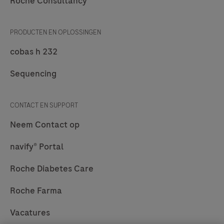
Roche Consultancy
die
op
PRODUCTEN EN OPLOSSINGEN
zoek
zijn
cobas h 232
naar
Sequencing
grote
laboratoriumprestaties,
CONTACT EN SUPPORT
of
voor
Neem Contact op
grotere
navify® Portal
laboratoria
die
Roche Diabetes Care
op
Roche Farma
zoek
zijn
Vacatures
naar