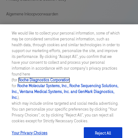
Algemene Inkoopvoorwaarden
Cookie instellingen aanpassen
We would like to collect your personal information, some of which
may be considered sensitive personal information, such as
General Purchase Conditions
health data, through cookies and similar technologies in order to
support our marketing efforts, personalize the site, and improve
its performance. By clicking “Accept All”, you confirm that we
NETHERLANDS
/
English
have your consent to collect and process your personal
information in accordance with our company's privacy practices
found here
© 2026 Roche Diagnostics Nederland B.V.
(for
Roche Diagnostics Corporation
.
for
Roche Molecular Systems, Inc., Roche Sequencing Solutions,
Last updated: 07.08.2026
Inc., Ventana Medical Systems, Inc. and GenMark Diagnostics,
Inc.
),
Deze website bevat informatie over producten die zijn bedoeld
which may include online targeted and social media advertising.
voor een breed publiek en kan productdetails of andere
You can personalize your specific preferences by clicking “Your
informatie bevatten die niet van toepassing of niet geldig is in uw
Privacy Choices”, or, by clicking “Reject All”, you can reject all
land. Wij wijzen u erop dat wij geen enkele verantwoordelijkheid
cookies except for Strictly Necessary Cookies.
nemen voor het benaderen van deze informatie die mogelijk niet
in overeenstemming is met enige geldende juridische procedures,
wet- en regelgeving, registraties of gebruik in uw land van
Your Privacy Choices
Reject All