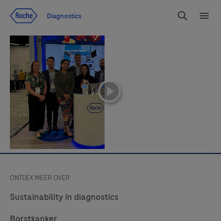
Jump To Content
Diagnostics
Search
Menu
playicon
ONTDEK MEER OVER
Sustainability in diagnostics
Borstkanker