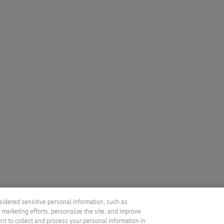
sidered sensitive personal information, such as
 marketing efforts, personalize the site, and improve
ent to collect and process your personal information in