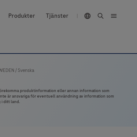
Välj plats
Sök
Produkter
Tjänster
|
Meny
WEDEN
/
Svenska
r förekomma produktinformation eller annan information som
vi inte är ansvariga för eventuell användning av information som
 ditt land.