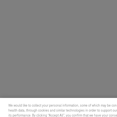
We would like to collect your personal information, some of which may be con
health data, through cookies and similar technologies in order to support our
its performance. By clicking “Accept All”, you confirm that we have your cons