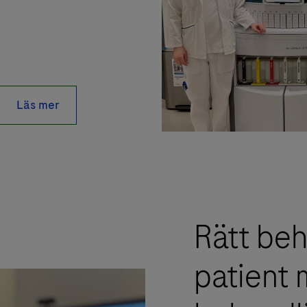
Läs mer
Rätt beha
patient