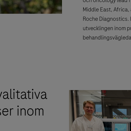
och oncology lead 
Middle East, Africa,
Roche Diagnostics. 
utvecklingen inom p
behandlingsvägleda
alitativa
ser inom