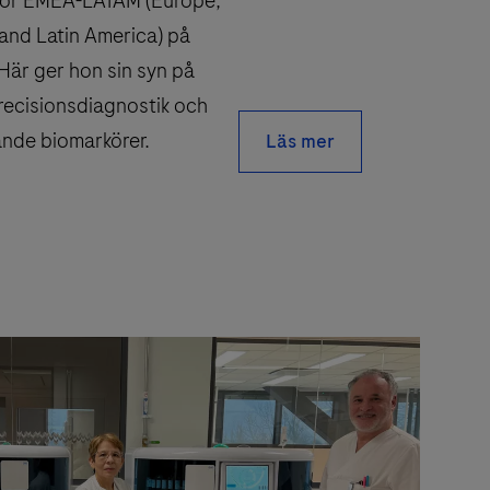
för EMEA-LATAM (Europe,
 and Latin America) på
Här ger hon sin syn på
recisionsdiagnostik och
nde biomarkörer.
Läs mer