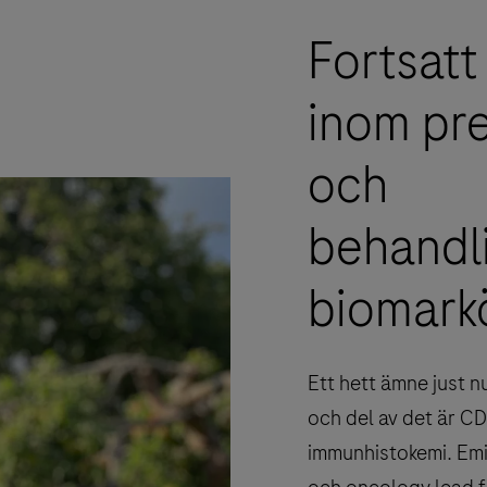
Fortsatt
inom pre
och
behandl
biomarkö
Ett hett ämne just n
och del av det är C
immunhistokemi. Emi