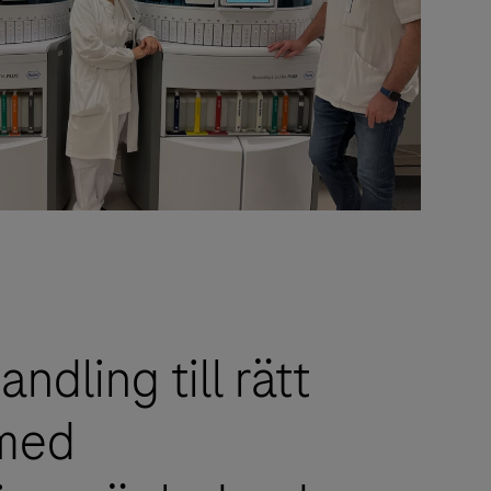
ndling till rätt
 med