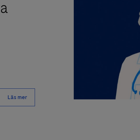
ka
Läs mer