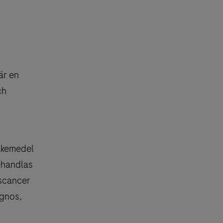
är en
ch
läkemedel
behandlas
lscancer
agnos,