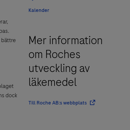
Kalender
rar,
mpas.
Mer information
 bättre
om Roches
utveckling av
läkemedel
olaget
ns dock
Till Roche AB:s webbplats