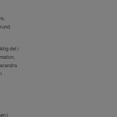
re,
grund.
tig del i
rmation,
varandra
h
en i