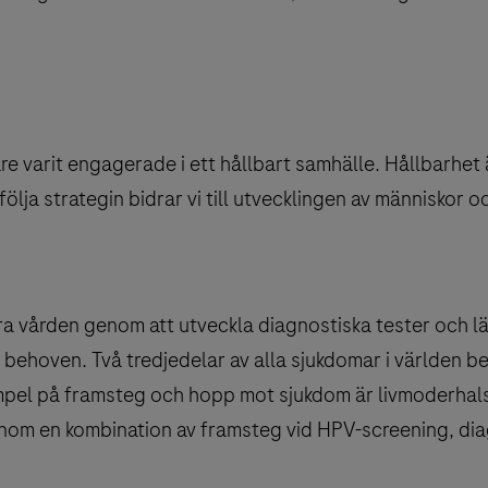
e varit engagerade i ett hållbart samhälle. Hållbarhet 
ölja strategin bidrar vi till utvecklingen av människor o
ttra vården genom att utveckla diagnostiska tester och 
 behoven. Två tredjedelar av alla sjukdomar i världen 
exempel på framsteg och hopp mot sjukdom är livmoderha
nom en kombination av framsteg vid HPV-screening, di