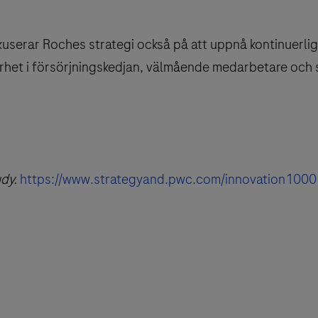
kuserar Roches strategi också på att uppnå kontinuerli
het i försörjningskedjan, välmående medarbetare och 
udy.
https://www.strategyand.pwc.com/innovation1000