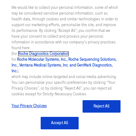
We would like to collect your personal information, some of which
may be considered sensitive personal information, such as
Inställningar för cookies
health data, through cookies and similar technologies in order to
support our marketing efforts, personalize the site, and improve
Kontakt
its performance. By clicking “Accept All”, you confirm that we
have your consent to collect and process your personal
information in accordance with our company's privacy practices
SWEDEN
/
Svenska
found here
(for
Roche Diagnostics Corporation
.
for
Roche Molecular Systems, Inc., Roche Sequencing Solutions,
© 2026 Roche Diagnostics Sverige (Roche Diagnostics Scandinavia AB)
Inc., Ventana Medical Systems, Inc. and GenMark Diagnostics,
Senast uppdaterad: 09.08.2026
Inc.
),
which may include online targeted and social media advertising.
You can personalize your specific preferences by clicking “Your
Den här webbplatsen är riktad till en bred målgrupp. Det kan
Privacy Choices”, or, by clicking “Reject All”, you can reject all
därför förekomma produktinformation eller annan information som
cookies except for Strictly Necessary Cookies.
inte är tillämplig för dig eller landet du är verksam i. Observera att
vi inte är ansvariga för eventuell användning av information som
inte uppfyller lagkrav eller regler om godkännande eller
Your Privacy Choices
Reject All
användning i ditt land.
Accept All