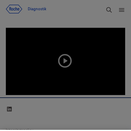
Navigera till innehåll
Sök
Diagnostik
Men
playicon
linkedin
Integritetspolicy