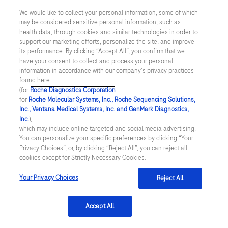
We would like to collect your personal information, some of which
may be considered sensitive personal information, such as
Inställningar för cookies
health data, through cookies and similar technologies in order to
support our marketing efforts, personalize the site, and improve
Kontakt
its performance. By clicking “Accept All”, you confirm that we
have your consent to collect and process your personal
information in accordance with our company's privacy practices
SWEDEN
/
Svenska
found here
(for
Roche Diagnostics Corporation
.
for
Roche Molecular Systems, Inc., Roche Sequencing Solutions,
© 2026 Roche Diagnostics Sverige (Roche Diagnostics Scandinavia AB)
Inc., Ventana Medical Systems, Inc. and GenMark Diagnostics,
Senast uppdaterad: 08.08.2026
Inc.
),
which may include online targeted and social media advertising.
You can personalize your specific preferences by clicking “Your
Den här webbplatsen är riktad till en bred målgrupp. Det kan
Privacy Choices”, or, by clicking “Reject All”, you can reject all
därför förekomma produktinformation eller annan information som
cookies except for Strictly Necessary Cookies.
inte är tillämplig för dig eller landet du är verksam i. Observera att
vi inte är ansvariga för eventuell användning av information som
inte uppfyller lagkrav eller regler om godkännande eller
Your Privacy Choices
Reject All
användning i ditt land.
Accept All