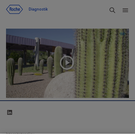
Navigera till innehåll
Sök
Diagnostik
Men
playicon
linkedin
Integritetspolicy