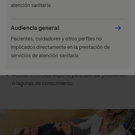
atención sanitaria
existentes para simplificar la formación
Los amplios menús de pruebas aumentan la
consolidación y reducen la necesidad de enviar
Audiencia general
pruebas
Pacientes, cuidadores y otros perfiles no
Colaboración y confianza
implicados directamente en la prestación de
servicios de atención sanitaria
Desarrollo continuo de ensayos para satisfacer las
demandas en continuo cambio
Acceso a consejo experto para abordar problemas
o lagunas de conocimiento