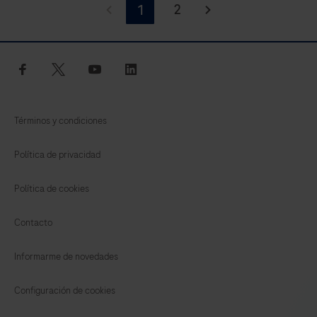
it
2
1
comes
to
delivering
facebook
twitter
youtube
linkedin
consistently
high-
Términos y condiciones
quality
results
Política de privacidad
for
non-
Política de cookies
invasive
Contacto
prenatal
testing,
Informarme de novedades
the
Roche
Configuración de cookies
prenatal