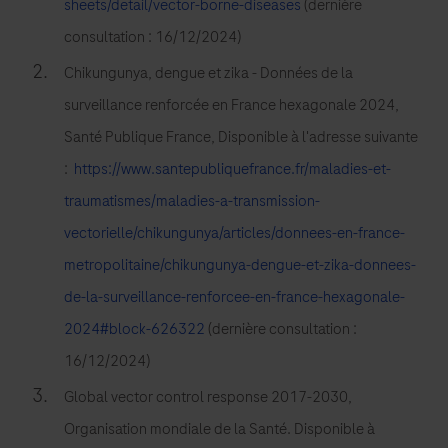
sheets/detail/vector-borne-diseases
(dernière
de
consultation : 16/12/2024)
son
Chikungunya, dengue et zika - Données de la
ARN,
ainsi
surveillance renforcée en France hexagonale 2024,
que
Santé Publique France, Disponible à l'adresse suivante
sur
:
https://www.santepubliquefrance.fr/maladies-et-
la
traumatismes/maladies-a-transmission-
détection
vectorielle/chikungunya/articles/donnees-en-france-
d'autres
metropolitaine/chikungunya-dengue-et-zika-donnees-
flavivirus
de-la-surveillance-renforcee-en-france-hexagonale-
pouvant
causer
2024#block-626322
(dernière consultation :
des
16/12/2024)
maladies
Global vector control response 2017-2030,
transmises
Organisation mondiale de la Santé. Disponible à
par