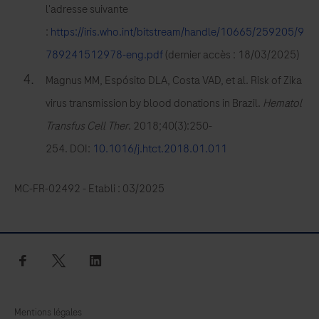
l'adresse suivante
transfusion.
:
https://iris.who.int/bitstream/handle/10665/259205/9
789241512978-eng.pdf
(dernier accès : 18/03/2025)
Magnus MM, Espósito DLA, Costa VAD, et al. Risk of Zika
virus transmission by blood donations in Brazil.
Hematol
Transfus Cell Ther
. 2018;40(3):250-
254. DOI:
10.1016/j.htct.2018.01.011
MC-FR-02492 - Etabli : 03/2025
facebook
twitter
linkedin
Mentions légales