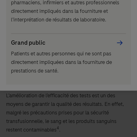
maladies vectorielles.
pharmaciens, infirmiers et autres professionnels
directement impliqués dans la fourniture et
Les laboratoires doivent se préparer aux situations
l’interprétation de résultats de laboratoire.
d’urgence. Il est nécessaire de garantir l’évolutivité et
la flexibilité pour s’adapter rapidement, et réduire ainsi
les risques liés aux maladies vectorielles émergentes.
Grand public
Pour cela, des outils diagnostiques performants sont
Patients et autres personnes qui ne sont pas
essentiels pour suivre l’évolution de l’épidémie. Des
directement impliquées dans la fourniture de
résultats fiables et précis, de qualité constante,
prestations de santé.
renforcent la confiance dans les résultats et les
solutions proposées.
L’amélioration de l’efficacité des tests est un des
moyens de garantir la qualité des résultats. En effet,
malgré les précautions prises pour la sécurité
transfusionnelle, le sang et les produits sanguins
4
restent contaminables
.