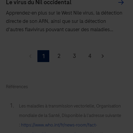
Le virus du Nil occidental
Apprendez-en plus sur le West Nile virus, la détection
directe de son ARN, ainsi que sur la détection
d'autres flavivirus pouvant causer des maladies
transmises par transfusion.
Apprendez-
en
2
3
4
1
plus
sur
le
Références
West
Nile
virus,
Les maladies à transmission vectorielle, Organisation
la
mondiale de la Santé, Disponible à l'adresse suivante
détection
:
https://www.who.int/fr/news-room/fact-
directe