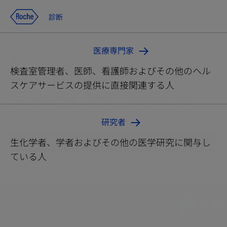
コンテンツへ移動
検索
ログイン
診断
診断
メ
ニ
医療専門家
ュ
製品ポートフォリオ
ー
ポイント・オブ・ケア・
検査室管理者、医師、看護師およびその他のヘル
スケアサービスの提供に直接関連する人
テスティング（POCT）
研究者
生化学者、学者およびその他の医学研究に関与し
製品を探す
ている人