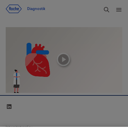
Navigera till innehåll
Sök
Diagnostik
Men
playicon
linkedin
Integritetspolicy