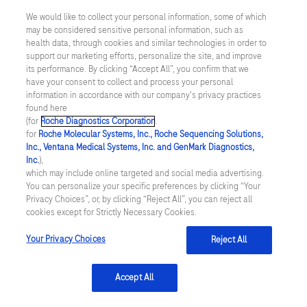
We would like to collect your personal information, some of which
may be considered sensitive personal information, such as
Inställningar för cookies
health data, through cookies and similar technologies in order to
support our marketing efforts, personalize the site, and improve
Kontakt
its performance. By clicking “Accept All”, you confirm that we
have your consent to collect and process your personal
information in accordance with our company's privacy practices
SWEDEN
/
Svenska
found here
(for
Roche Diagnostics Corporation
.
for
Roche Molecular Systems, Inc., Roche Sequencing Solutions,
© 2026 Roche Diagnostics Sverige (Roche Diagnostics Scandinavia AB)
Inc., Ventana Medical Systems, Inc. and GenMark Diagnostics,
Senast uppdaterad: 09.08.2026
Inc.
),
which may include online targeted and social media advertising.
You can personalize your specific preferences by clicking “Your
Den här webbplatsen är riktad till en bred målgrupp. Det kan
Privacy Choices”, or, by clicking “Reject All”, you can reject all
därför förekomma produktinformation eller annan information som
cookies except for Strictly Necessary Cookies.
inte är tillämplig för dig eller landet du är verksam i. Observera att
vi inte är ansvariga för eventuell användning av information som
inte uppfyller lagkrav eller regler om godkännande eller
Your Privacy Choices
Reject All
användning i ditt land.
Accept All