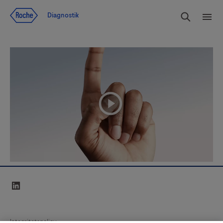
Navigera till innehåll
Sök
Diagnostik
Men
playicon
linkedin
Integritetspolicy