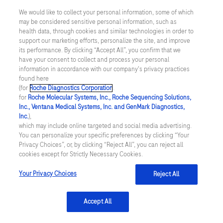
We would like to collect your personal information, some of which
may be considered sensitive personal information, such as
Inställningar för cookies
health data, through cookies and similar technologies in order to
support our marketing efforts, personalize the site, and improve
Kontakt
its performance. By clicking “Accept All”, you confirm that we
have your consent to collect and process your personal
information in accordance with our company's privacy practices
SWEDEN
/
Svenska
found here
(for
Roche Diagnostics Corporation
.
for
Roche Molecular Systems, Inc., Roche Sequencing Solutions,
© 2026 Roche Diagnostics Sverige (Roche Diagnostics Scandinavia AB)
Inc., Ventana Medical Systems, Inc. and GenMark Diagnostics,
Senast uppdaterad: 06.08.2026
Inc.
),
which may include online targeted and social media advertising.
You can personalize your specific preferences by clicking “Your
Den här webbplatsen är riktad till en bred målgrupp. Det kan
Privacy Choices”, or, by clicking “Reject All”, you can reject all
därför förekomma produktinformation eller annan information som
cookies except for Strictly Necessary Cookies.
inte är tillämplig för dig eller landet du är verksam i. Observera att
vi inte är ansvariga för eventuell användning av information som
inte uppfyller lagkrav eller regler om godkännande eller
Your Privacy Choices
Reject All
användning i ditt land.
Accept All