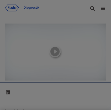
Navigera till innehåll
Sök
Diagnostik
Men
playicon
linkedin
Integritetspolicy