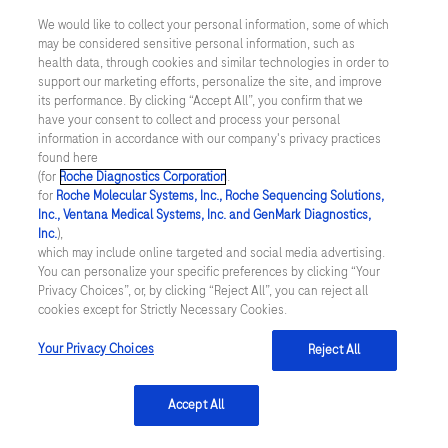
We would like to collect your personal information, some of which
may be considered sensitive personal information, such as
Inställningar för cookies
health data, through cookies and similar technologies in order to
support our marketing efforts, personalize the site, and improve
Kontakt
its performance. By clicking “Accept All”, you confirm that we
have your consent to collect and process your personal
information in accordance with our company's privacy practices
SWEDEN
/
Svenska
found here
(for
Roche Diagnostics Corporation
.
for
Roche Molecular Systems, Inc., Roche Sequencing Solutions,
© 2026 Roche Diagnostics Sverige (Roche Diagnostics Scandinavia AB)
Inc., Ventana Medical Systems, Inc. and GenMark Diagnostics,
Senast uppdaterad: 08.08.2026
Inc.
),
which may include online targeted and social media advertising.
You can personalize your specific preferences by clicking “Your
Den här webbplatsen är riktad till en bred målgrupp. Det kan
Privacy Choices”, or, by clicking “Reject All”, you can reject all
därför förekomma produktinformation eller annan information som
cookies except for Strictly Necessary Cookies.
inte är tillämplig för dig eller landet du är verksam i. Observera att
vi inte är ansvariga för eventuell användning av information som
inte uppfyller lagkrav eller regler om godkännande eller
Your Privacy Choices
Reject All
användning i ditt land.
Accept All