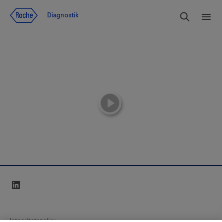
Navigera till innehåll
Sök
Diagnostik
Men
playicon
linkedin
Integritetspolicy