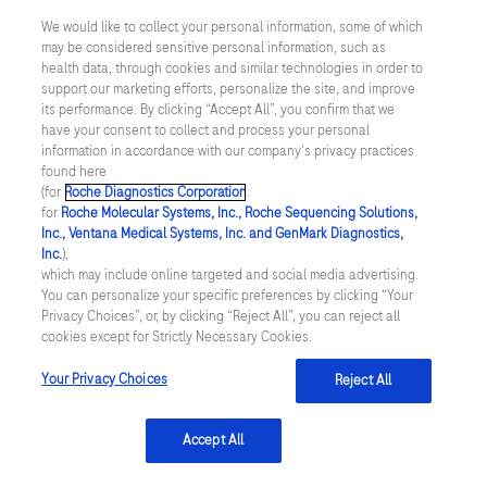
We would like to collect your personal information, some of which
may be considered sensitive personal information, such as
Inställningar för cookies
health data, through cookies and similar technologies in order to
support our marketing efforts, personalize the site, and improve
Kontakt
its performance. By clicking “Accept All”, you confirm that we
have your consent to collect and process your personal
information in accordance with our company's privacy practices
SWEDEN
/
Svenska
found here
(for
Roche Diagnostics Corporation
.
for
Roche Molecular Systems, Inc., Roche Sequencing Solutions,
© 2026 Roche Diagnostics Sverige (Roche Diagnostics Scandinavia AB)
Inc., Ventana Medical Systems, Inc. and GenMark Diagnostics,
Senast uppdaterad: 07.08.2026
Inc.
),
which may include online targeted and social media advertising.
You can personalize your specific preferences by clicking “Your
Den här webbplatsen är riktad till en bred målgrupp. Det kan
Privacy Choices”, or, by clicking “Reject All”, you can reject all
därför förekomma produktinformation eller annan information som
cookies except for Strictly Necessary Cookies.
inte är tillämplig för dig eller landet du är verksam i. Observera att
vi inte är ansvariga för eventuell användning av information som
inte uppfyller lagkrav eller regler om godkännande eller
Your Privacy Choices
Reject All
användning i ditt land.
Accept All