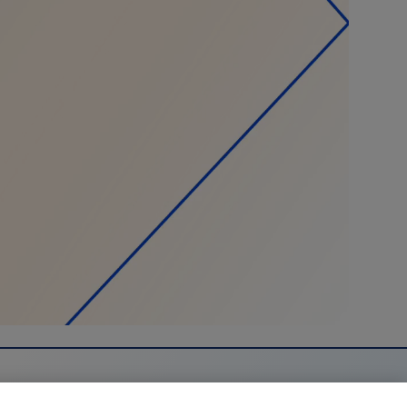
WEDEN
/
Svenska