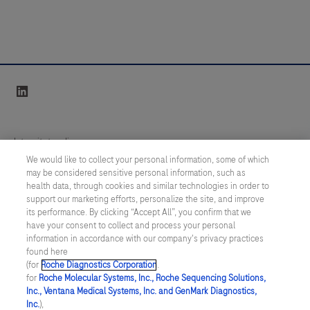
linkedin
Integritetspolicy
We would like to collect your personal information, some of which
may be considered sensitive personal information, such as
Inställningar för cookies
health data, through cookies and similar technologies in order to
support our marketing efforts, personalize the site, and improve
Kontakt
its performance. By clicking “Accept All”, you confirm that we
have your consent to collect and process your personal
information in accordance with our company's privacy practices
SWEDEN
/
Svenska
found here
(for
Roche Diagnostics Corporation
.
for
Roche Molecular Systems, Inc., Roche Sequencing Solutions,
© 2026 Roche Diagnostics Sverige (Roche Diagnostics Scandinavia AB)
Inc., Ventana Medical Systems, Inc. and GenMark Diagnostics,
Senast uppdaterad: 09.08.2026
Inc.
),