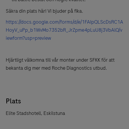
Säkra din plats här! Vi bjuder på fika.
https://docs.google.com/forms/d/e/1FAIpQLScDsRC1A
HoyV_uPp_b1WvMo7352bR_JrZpme4pLuU8j3VbAlQ/v
iewform?usp=preview
Hjärtligt välkomna till vår monter under SFKK för att
bekanta dig mer med Roche Diagnostics utbud.
Plats
Elite Stadshotell, Eskilstuna