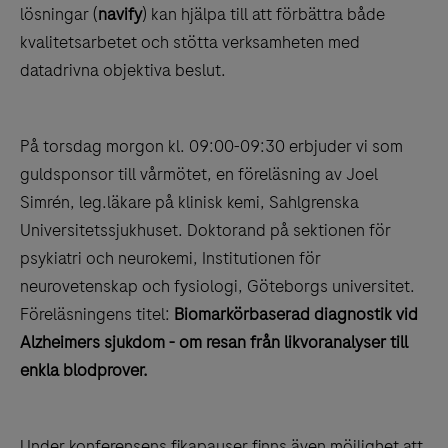
lösningar (
navify
) kan hjälpa till att förbättra både
kvalitetsarbetet och stötta verksamheten med
datadrivna objektiva beslut.
På torsdag morgon kl. 09:00-09:30 erbjuder vi som
guldsponsor till vårmötet, en föreläsning av Joel
Simrén, leg.läkare på klinisk kemi, Sahlgrenska
Universitetssjukhuset. Doktorand på sektionen för
psykiatri och neurokemi, Institutionen för
neurovetenskap och fysiologi, Göteborgs universitet.
Föreläsningens titel:
Biomarkörbaserad diagnostik vid
Alzheimers sjukdom - om resan från likvoranalyser till
enkla blodprover.
Under konferensens fikapauser finns även möjlighet att