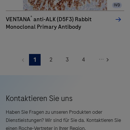
IVD
verbesserte
Qualität,
®
VENTANA
anti-ALK (D5F3) Rabbit
Zuverlässigkeit
Monoclonal Primary Antibody
und
Effizienz
der
Arbeitsabläufe
...
2
3
4
1
schätzen.
5
6
7
8
9
10
11
12
13
14
15
16
Kontaktieren Sie uns
17
18
19
20
Haben Sie Fragen zu unseren Produkten oder
21
22
23
24
Dienstleistungen? Wir sind für Sie da. Kontaktieren Sie
einen Roche-Vertreter in Ihrer Region.
25
26
27
28