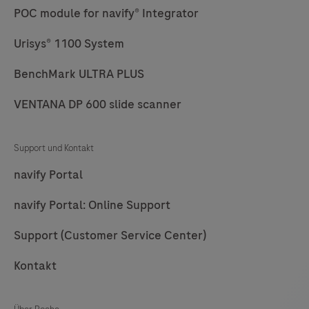
POC module for navify® Integrator
73
74
75
76
Urisys® 1100 System
77
78
79
80
BenchMark ULTRA PLUS
81
82
83
84
85
86
87
88
VENTANA DP 600 slide scanner
89
90
91
92
Support und Kontakt
93
94
95
96
navify Portal
97
98
99
100
navify Portal: Online Support
101
102
103
104
Support (Customer Service Center)
105
106
107
108
Kontakt
109
110
111
112
113
114
115
116