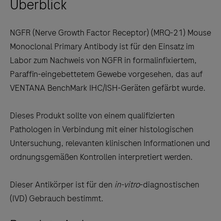
Überblick
arrow
keys
to
NGFR (Nerve Growth Factor Receptor) (MRQ-21) Mouse
scroll
Monoclonal Primary Antibody ist für den Einsatz im
between
Labor zum Nachweis von NGFR in formalinfixiertem,
the
Paraffin-eingebettetem Gewebe vorgesehen, das auf
tabs
VENTANA BenchMark IHC/ISH-Geräten gefärbt wurde.
Dieses Produkt sollte von einem qualifizierten
Pathologen in Verbindung mit einer histologischen
Untersuchung, relevanten klinischen Informationen und
ordnungsgemäßen Kontrollen interpretiert werden.
Dieser Antikörper ist für den
in-vitro
-diagnostischen
(IVD) Gebrauch bestimmt.