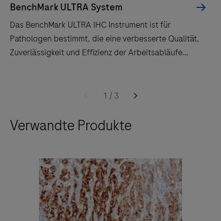
BenchMark ULTRA System
Das BenchMark ULTRA IHC Instrument ist für
Pathologen bestimmt, die eine verbesserte Qualität,
Zuverlässigkeit und Effizienz der Arbeitsabläufe
schätzen.
Das
BenchMark
1
/
3
ULTRA
Verwandte Produkte
IHC
Instrument
ist
für
Pathologen
bestimmt,
die
eine