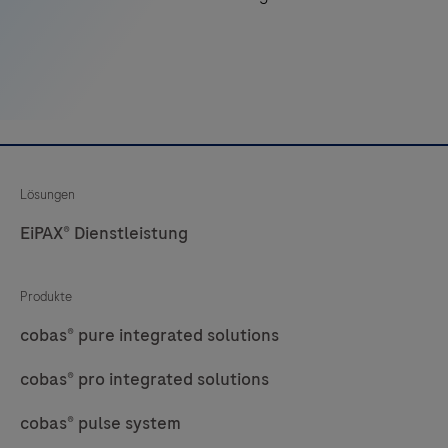
29
30
31
32
33
34
35
36
37
38
39
40
41
42
43
44
45
46
47
48
Lösungen
EiPAX® Dienstleistung
49
50
51
52
53
54
55
56
Produkte
57
58
59
60
cobas® pure integrated solutions
61
62
63
64
cobas® pro integrated solutions
65
66
67
68
cobas® pulse system
69
70
71
72