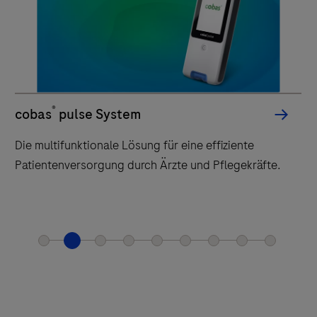
Op
Qu
prev
®
cobas
pulse System
Die multifunktionale Lösung für eine effiziente
Patientenversorgung durch Ärzte und Pflegekräfte.