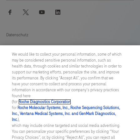
facebook
twitter
youtube
linkedin
Datenschutz
Cookie Präferenzen
We would like to collect your personal information, some of which
may be considered sensitive personal information, such as
Allgemeine Geschäftsbedingungen
health data, through cookies and similar technologies in order to
support our marketing efforts, personalize the site, and improve
its performance. By clicking “Accept All”, you confirm that we
SWITZERLAND
/
Deutsch
have your consent to collect and process your personal
information in accordance with our company's privacy practices
found here
© 2026 F. Hoffmann-La Roche Ltd
(for
Roche Diagnostics Corporation
.
for
Roche Molecular Systems, Inc., Roche Sequencing Solutions,
zuletzt aktualisiert 09.08.2026
Inc., Ventana Medical Systems, Inc. and GenMark Diagnostics,
Inc.
),
Diese Website enthält Informationen über Produkte, die für ein
which may include online targeted and social media advertising.
breites Spektrum von Zielgruppen bestimmt sind und
You can personalize your specific preferences by clicking “Your
Produktdetails oder Informationen enthalten könnten, die in Ihrem
Privacy Choices”, or, by clicking “Reject All”, you can reject all
Land sonst nicht zugänglich oder gültig sind. Bitte beachten Sie,