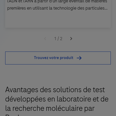
l’ADN et l’ARN à partir d’un large éventail de matières
premières en utilisant la technologie des particules
de verre magnétique sur le système MagNA Pure 96.
Améliorez
l’efficacité
1
/
2
de
votre
Trouvez votre produit
laboratoire.
Purifiez
l’ADN
et
Avantages des solutions de test
l’ARN
à
développées en laboratoire et de
partir
la recherche moléculaire par
d’un