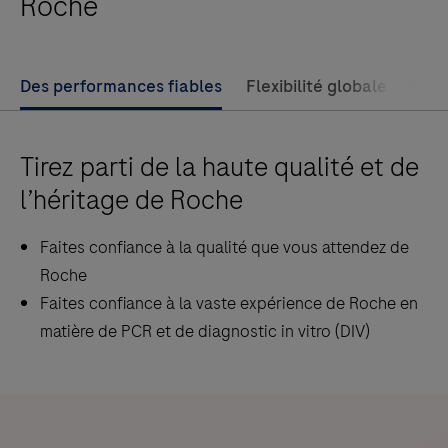
Roche
large
éventail
de
Des performances fiables
Flexibilité globale
Capa
matières
premières
en
Tirez parti de la haute qualité et de
utilisant
l’héritage de Roche
la
technologie
Faites confiance à la qualité que vous attendez de
des
Roche
particules
Faites confiance à la vaste expérience de Roche en
de
matière de PCR et de diagnostic in vitro (DIV)
verre
magnétique
sur
le