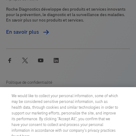
Roche Diagnostics développe des produits et services innovants
pour la prévention, le diagnostic et la surveillance des maladies.
En savoir plus sur nos produits et services.
En savoir plus
facebook
twitter
youtube
linkedin
Politique de confidentialité
We would like to collect your personal information, some of which
Préférences en matière de cookies
may be considered sensitive personal information, such as
health data, through cookies and similar technologies in order to
Conditions générales
support our marketing efforts, personalize the site, and improve
its performance. By clicking “Accept All”, you confirm that we
have your consent to collect and process your personal
SWITZERLAND
/
Français
information in accordance with our company's privacy practices