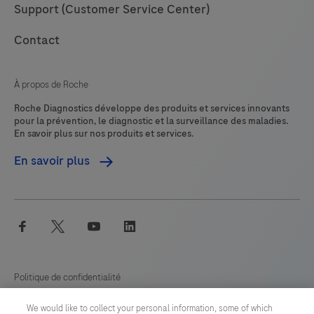
Support (Customer Service Center)
Contact
À propos de Roche
Roche Diagnostics développe des produits et services innovants
pour la prévention, le diagnostic et la surveillance des maladies.
En savoir plus sur nos produits et services.
En savoir plus
facebook
twitter
youtube
linkedin
Politique de confidentialité
We would like to collect your personal information, some of which
Préférences en matière de cookies