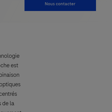
Nous contacter
hnologie
che est
binaison
 optiques
centrés
s de la