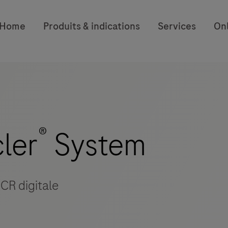
Home
Produits & indications
Services
On
®
cler
System
PCR digitale