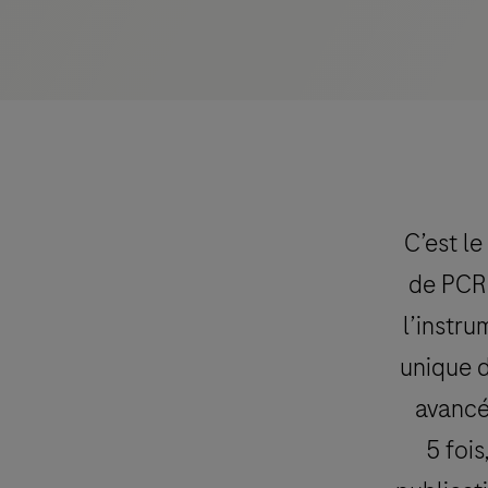
C’est l
de PCR 
l’instr
unique d
avancé
5 fois