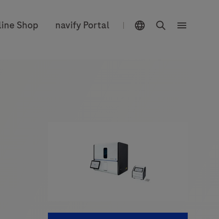
Sélecteur d'emplacement
Chercher
line Shop
navify Portal
|
Menu