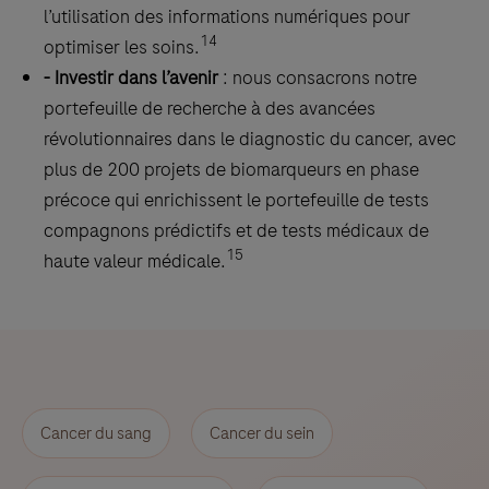
l’utilisation des informations numériques pour
by
14
optimiser les soins.
a
- Investir dans l’avenir
: nous consacrons notre
qualified
portefeuille de recherche à des avancées
pathologist
révolutionnaires dans le diagnostic du cancer, avec
in
plus de 200 projets de biomarqueurs en phase
conjunction
précoce qui enrichissent le portefeuille de tests
with
compagnons prédictifs et de tests médicaux de
histological
15
haute valeur médicale.
examination,
relevant
clinical
information,
and
proper
Cancer du sang
Cancer du sein
controls.
This