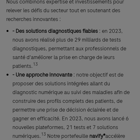
Nous combinons expertise et investissements pour
human
relever les défis du secteur tout en soutenant des
tissue
recherches innovantes :
stained
- Des solutions diagnostiques fiables
: en 2023,
in
nous avons réalisé plus de 29 milliards de tests
qualitative
diagnostiques, permettant aux professionnels de
immunohistochemistry
santé d'améliorer la prise en charge de leurs
(IHC)
13
patients.
on
- Une approche innovante
: notre objectif est de
BenchMark
proposer des solutions intégrées allant du
IHC/ISH
diagnostic numérique au suivi des maladies afin de
instruments.
construire des profils complets des patients, de
This
permettre une prise de décision éclairée et de
product
gagner en efficacité. En 2023, nous avons lancé 6
should
nouvelles plateformes, 21 tests et 7 solutions
be
13
numériques.
Notre portefeuille
navify®
accélère
interpreted