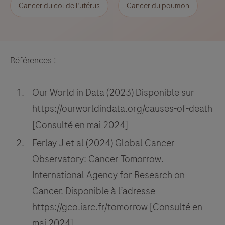
Cancer du col de l’utérus
Cancer du poumon
antibody
is
intended
for
Références :
in
vitro
Our World in Data (2023) Disponible sur
diagnostic
https://ourworldindata.org/causes-of-death
(IVD)
use.
[Consulté en mai 2024]
Ferlay J et al (2024) Global Cancer
Observatory: Cancer Tomorrow.
International Agency for Research on
Cancer. Disponible à l’adresse
https://gco.iarc.fr/tomorrow [Consulté en
mai 2024]