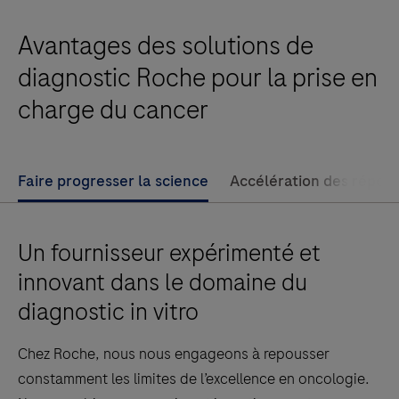
intended
Avantages des solutions de
for
laboratory
diagnostic Roche pour la prise en
use
charge du cancer
in
the
detection
Faire progresser la science
Accélération des répon
of
the
CD1a
Un fournisseur expérimenté et
glycoprotein
innovant dans le domaine du
in
diagnostic in vitro
formalin-
fixed,
Chez Roche, nous nous engageons à repousser
paraffin-
constamment les limites de l’excellence en oncologie.
embedded