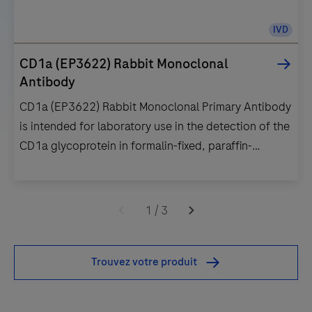
IVD
CD1a (EP3622) Rabbit Monoclonal
Antibody
CD1a (EP3622) Rabbit Monoclonal Primary Antibody
is intended for laboratory use in the detection of the
CD1a glycoprotein in formalin-fixed, paraffin-
embedded human tissue stained in qualitative
immunohistochemistry (IHC) on BenchMark IHC/ISH
CD1a
instruments. This product should be interpreted by a
(EP3622)
1
/
3
qualified pathologist in conjunction with histological
Rabbit
examination, relevant clinical information, and
Monoclonal
Trouvez votre produit
proper controls. This antibody is intended for in vitro
Primary
diagnostic (IVD) use.
Antibody
is