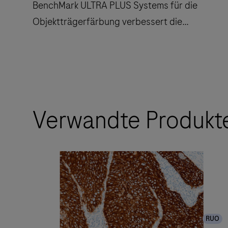
BenchMark ULTRA PLUS Systems für die
Objektträgerfärbung verbessert die
Durchlaufzeit und verringert die Anzahl der
Berührungspunkte.
Der
vollautomatische
Arbeitsablauf
Verwandte Produkt
des
BenchMark
ULTRA
PLUS
Systems
für
die
RUO
Objektträgerfärbung