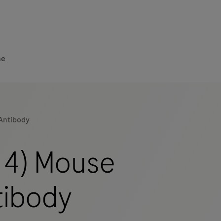
he
Antibody
14) Mouse
tibody