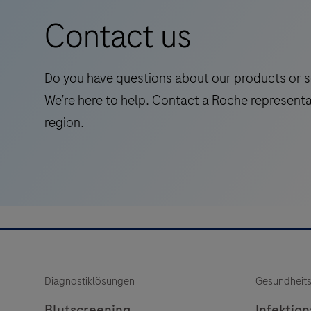
intended
examination, relevant clinical information, and
Contact us
for
proper controls.
laboratory
use
Do you have questions about our products or s
for
We’re here to help. Contact a Roche representa
the
region.
qualitative
immunohistochemical
detection
of
trophoblast
cell-
surface
antigen
Diagnostiklösungen
Gesundheit
receptor
2
Blutscreening
Infektio