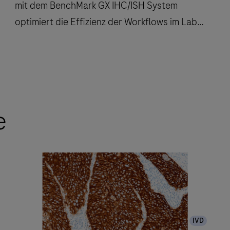
mit dem BenchMark GX IHC/ISH System
optimiert die Effizienz der Workflows im Labor
und hilft den Betreuungspersonen in der
Onkologie, eine sichere Diagnose zu stellen.
Die
automatische
Färbung
e
der
Objektträger
mit
dem
BenchMark
GX
IHC/ISH
IVD
System