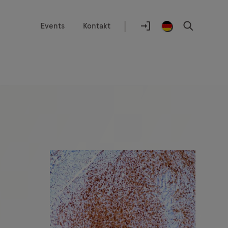
|
Events
Kontakt
Auswahlhilfe
Standort
Anmelden
Germany
Suchen
/
German