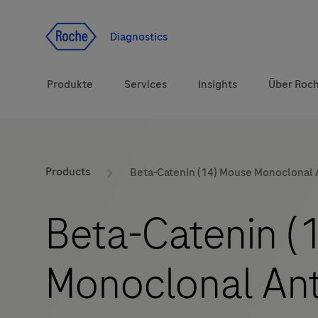
Zum Inhalt
Diagnostics
Produkte
Services
Insights
Über Roc
Diagnostiklösungen
Products
Beta-Catenin (14) Mouse Monoclonal 
Gesundheitsthemen
Beta-Catenin (
Marken
Monoclonal An