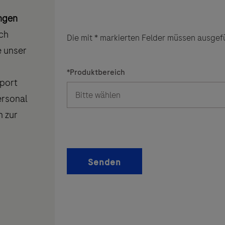
ungen
ch
Die mit * markierten Felder müssen ausgefü
e unser
*
Produktbereich
port
ersonal
n zur
Senden