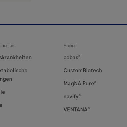
sthemen
Marken
nskrankheiten
cobas®
tabolische
CustomBiotech
ungen
MagNA Pure®
ie
navify®
e
VENTANA®