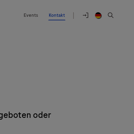
|
Events
Kontakt
Auswahlhilfe
Standort
Anmelden
Germany
Suchen
/
German
ngeboten oder