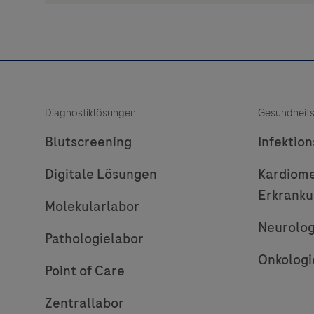
Diagnostiklösungen
Gesundheit
Blutscreening
Infektio
Digitale Lösungen
Kardiome
Erkrank
Molekularlabor
Neurolog
Pathologielabor
Onkologi
Point of Care
Zentrallabor